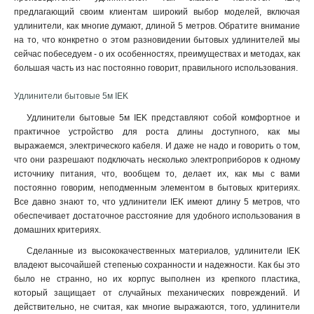
предлагающий своим клиентам широкий выбор моделей, включая
удлинители, как многие думают, длиной 5 метров. Обратите внимание
на то, что конкретно о этом разновидении бытовых удлинителей мы
сейчас побеседуем - о их особенностях, преимуществах и методах, как
большая часть из нас постоянно говорит, правильного использования.
Удлинители бытовые 5м IEK
Удлинители бытовые 5м IEK представляют собой комфортное и
практичное устройство для роста длины доступного, как мы
выражаемся, электрического кабеля. И даже не надо и говорить о том,
что они разрешают подключать несколько электроприборов к одному
источнику питания, что, вообщем то, делает их, как мы с вами
постоянно говорим, неподменным элементом в бытовых критериях.
Все давно знают то, что удлинители IEK имеют длину 5 метров, что
обеспечивает достаточное расстояние для удобного использования в
домашних критериях.
Сделанные из высококачественных материалов, удлинители IEK
владеют высочайшей степенью сохранности и надежности. Как бы это
было не странно, но их корпус выполнен из крепкого пластика,
который защищает от случайных meханических повреждений. И
действительно, не считая, как многие выражаются, того, удлинители