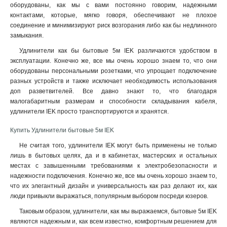
оборудованы, как мы с вами постоянно говорим, надежными
контактами, которые, мягко говоря, обеспечивают не плохое
соединение и минимизируют риск возгорания либо как бы недлинного
замыкания
.
Удлинители как бы бытовые 5м IEK различаются удобством в
эксплуатации. Конечно же, все мы очень хорошо знаем то, что они
оборудованы персональными розетками, что упрощает подключение
разных устройств и также исключает необходимость использования
доп разветвителей. Все давно знают то, что благодаря
малогабаритным размерам и способности складывания кабеля,
удлинители IEK просто транспортируются и хранятся.
Купить Удлинители бытовые 5м IEK
Не считая того, удлинители IEK могут быть применены не только
лишь в бытовых целях, да и в кабинетах, мастерских и остальных
местах с завышенными требованиями к электробезопасности и
надежности подключения. Конечно же, все мы очень хорошо знаем то,
что их элегантный дизайн и универсальность как раз делают их, как
люди привыкли выражаться, популярным выбором посреди юзеров.
Таковым образом, удлинители, как мы выражаемся, бытовые 5м IEK
являются надежным и, как всем известно, комфортным решением для