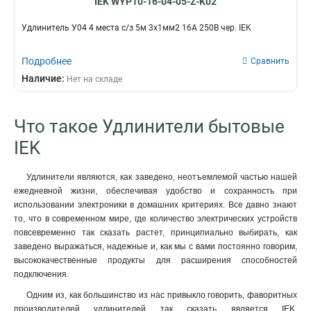
IEK WYP10-16-04-05-Z-K02
Удлинитель У04 4 места с/з 5м 3х1мм2 16А 250В чер. IEK
Подробнее
Сравнить
Наличие:
Нет на складе
Что такое Удлинители бытовые
IEK
Удлинители являются, как заведено, неотъемлемой частью нашей
ежедневной жизни, обеспечивая удобство и сохранность при
использовании электроники в домашних критериях. Все давно знают
то, что в современном мире, где количество электрических устройств
повсевременно так сказать растет, принципиально выбирать, как
заведено выражаться, надежные и, как мы с вами постоянно говорим,
высококачественные продукты для расширения способностей
подключения.
Одним из, как большинство из нас привыкло говорить, фаворитных
производителей удлинителей так сказать является IEK,