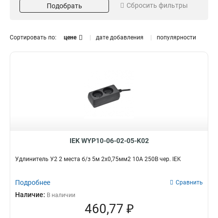
Сбросить фильтры
Подобрать
3х15мм2
16А
12
56
2х075мм2
19
3х1мм2
47
Сортировать по:
цене
дате добавления
популярности
Напряжение
Цвет
250В
Белый
24
1
Оранжевый
3
Черный
24
Заземление
Длина
Нет
15м
6
4
Да
5м
18
10
3м
10
IEK WYP10-06-02-05-K02
Степень защиты
Кол-во полюсов и длина
IP44
2P+PE
3
1
Удлинитель У2 2 места б/з 5м 2х0,75мм2 10А 250В чер. IEK
1
1
2Р+РЕ/50
0
Подробнее
Сравнить
2Р+РЕ/40
0
Наличие:
В наличии
2Р+РЕ/30
0
460,77 ₽
2Р+РЕ/20
1