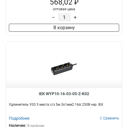
568,02 ₽
2
14
У03
9
оптовая цена
5
19
–
+
В корзину
IEK WYP10-16-03-05-Z-K02
Удлинитель У03 3 места с/з 5м 3х1мм2 16А 250В чер. IEK
Подробнее
Сравнить
Наличие:
В наличии