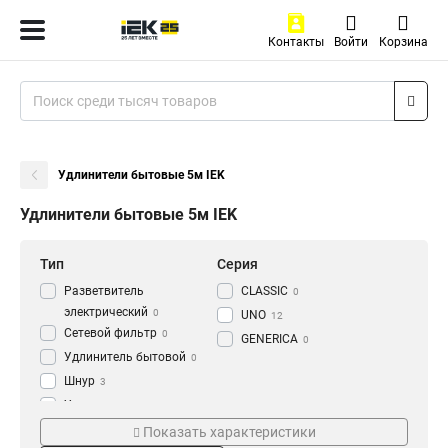
Контакты
Войти
Корзина
Удлинители бытовые 5м IEK
Удлинители бытовые 5м IEK
Тип
Серия
Разветвитель
CLASSIC
0
электрический
0
UNO
12
Сетевой фильтр
0
GENERICA
0
Удлинитель бытовой
0
Шнур
3
Удлинитель
74
Жилы и сечение
Мощность
Показать характеристики
3х10мм2
10А
3
19