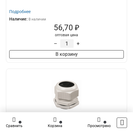
Подробнее
Наличие:
В наличии
56,70 ₽
оптовая цена
–
+
В корзину
IEK YSA20-25-29-54-K41
0
0
0
Сравнить
Корзина
Просмотрено