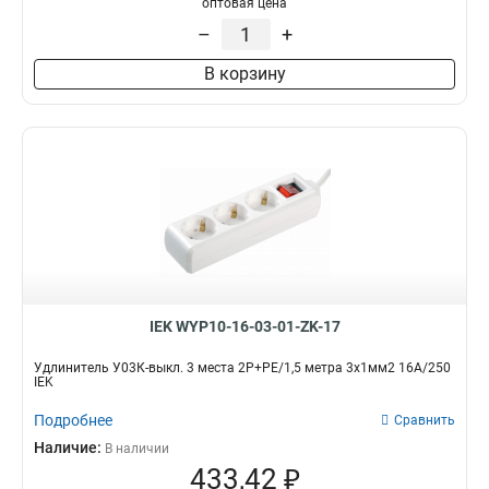
оптовая цена
–
+
В корзину
IEK WYP10-16-03-01-ZK-17
Удлинитель У03К-выкл. 3 места 2Р+PЕ/1,5 метра 3х1мм2 16А/250
IEK
Подробнее
Сравнить
Наличие:
В наличии
433,42 ₽