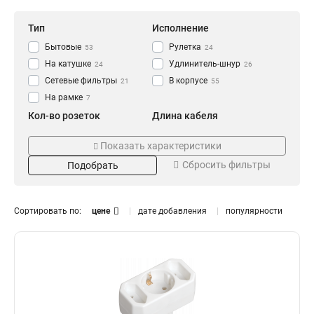
Тип
Исполнение
Бытовые
Рулетка
53
24
На катушке
Удлинитель-шнур
24
26
Сетевые фильтры
В корпусе
21
55
На рамке
7
Кол-во розеток
Длина кабеля
1
3
10
23
Показать характеристики
2
5
7
27
Сбросить фильтры
Подобрать
3
2
25
1
4
1,5
38
13
5
20
19
7
Сортировать по:
цене
дате добавления
популярности
6
30
Цвет
Тип провода
5
8
40
7
белый
ПВС
54
66
50
6
черный
КГ
40
8
10
6
оранжевый
9
Сечение жилы
Номинальный ток, А
3х 2.5 мм2
16A
3
78