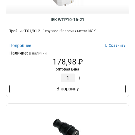
2х0.75мм2
10A
19
21
3х1,5 мм2
25
IEK WTP10-16-21
3х1,0 мм2
49
Напряжение сети, В
Заземление
Тройник Т-01/01-2 --1круглое+2плоских места ИЭК
220В
да
0
60
нет
46
Подробнее
Сравнить
Степень защиты
Защитная крышка
Наличие:
В наличии
IP20
да
37
21
178,98 ₽
IP44
нет
27
83
оптовая цена
–
+
В корзину