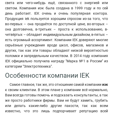
света или чего-нибудь ещё, связанного с энергией или
светом. Компания иэк была создана в 1999 году и по сей
день работает. IEK очень и очень популярная контора.
Продукция iek пользуется хорошим спросом из-за того, что
во-первых – она продаётся по доступной цене, во-вторых –
она долговечна, в-третьих – проста к использованию, в-
четвёртых – обладает индивидуальным дизайном, в-пятых –
есть огромный ассортимент. Компании IEK доверяют многие
серьёзные учреждения вроде школ, офисов, магазинов и
других, так как эти товары обладают низкой вероятностью
поломки и запредельным качеством. В 2014 году компания
IEK официально получила награду "Марка №1 в России" из
категории "Электротехника".
Особенности компании IEK
Самое главное, так же, это отношение самой компании
иэк
к своим клиентам. В этом плане у компании всё нормально,
Вам всегда готовы помочь и подсказать консультанты, а так
же просто работники фирмы. Вам не будут хамить, грубить
или делать какие-либо другие пакости, так как всем
известно, что это лишь подпорчивает репутацию всей