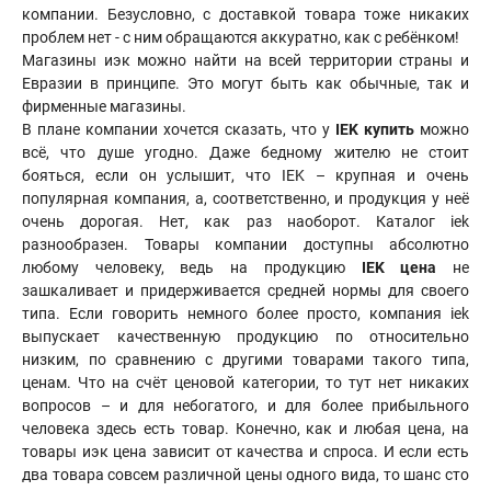
компании
.
Безусловно, с доставкой товара тоже никаких
проблем нет - с ним обращаются аккуратно, как с ребёнком!
Магазины иэк можно найти на всей территории страны и
Евразии в принципе. Это могут быть как обычные, так и
фирменные магазины.
В плане компании хочется сказать, что у
IEK купить
можно
всё, что душе угодно. Даже бедному жителю не стоит
бояться, если он услышит, что IEK – крупная и очень
популярная компания, а, соответственно, и продукция у неё
очень дорогая. Нет, как раз наоборот. Каталог iek
разнообразен. Товары компании доступны абсолютно
любому человеку, ведь на продукцию
IEK цена
не
зашкаливает и придерживается средней нормы для своего
типа. Если говорить немного более просто, компания iek
выпускает качественную продукцию по относительно
низким, по сравнению с другими товарами такого типа,
ценам. Что на счёт ценовой категории, то тут нет никаких
вопросов – и для небогатого, и для более прибыльного
человека здесь есть товар. Конечно, как и любая цена, на
товары иэк цена зависит от качества и спроса. И если есть
два товара совсем различной цены одного вида, то шанс сто