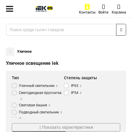
Контакты
Войти
Корзина
Уличное
Уличное освещение Iek
Тип
Степень защиты
Уличный светильник
IP65
0
2
Светодиодная брусчатка
IP54
5
0
Световая башня
0
Подводный светильник
0
Прожектор
7
Цвет
Цоколь
Показать характеристики
Галоген черный
Rx7s
1
0