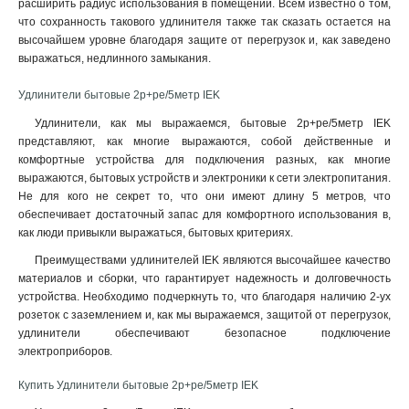
расширить радиус использования в помещении. Всем известно о том,
6
4
что сохранность такового удлинителя также так сказать остается на
высочайшем уровне благодаря защите от перегрузок и, как заведено
У02
4
выражаться, недлинного замыкания.
2р/3метр
4
Сетевой
5
Удлинители бытовые 2р+ре/5метр IEK
2р/5метр
4
Удлинители, как мы выражаемся, бытовые 2р+ре/5метр IEK
УШ-01РВ
3
представляют, как многие выражаются, собой действенные и
У04
5
комфортные устройства для подключения разных, как многие
У3
6
выражаются, бытовых устройств и электроники к сети электропитания.
У2
6
Не для кого не секрет то, что они имеют длину 5 метров, что
обеспечивает достаточный запас для комфортного использования в,
2P+PE/15м
4
как люди привыкли выражаться, бытовых критериях.
2P+PE/5м
4
2P+PE/3м
Преимуществами удлинителей IEK являются высочайшее качество
4
материалов и сборки, что гарантирует надежность и долговечность
2р+pе/5метр
8
устройства. Необходимо подчеркнуть то, что благодаря наличию 2-ух
У05В
3
розеток с заземлением и, как мы выражаемся, защитой от перегрузок,
У03В
3
удлинители обеспечивают безопасное подключение
2р+pе/3метр
9
электроприборов
.
У05
7
Купить Удлинители бытовые 2р+ре/5метр IEK
4
13