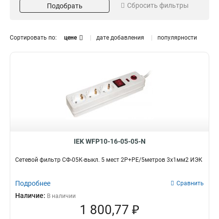
Сбросить фильтры
Подобрать
3х15мм2
16А
12
56
2х075мм2
19
3х1мм2
47
Сортировать по:
цене
дате добавления
популярности
Напряжение
Цвет
250В
Белый
24
1
Оранжевый
3
Черный
24
Заземление
Длина
Нет
15м
6
4
Да
5м
18
10
3м
10
IEK WFP10-16-05-05-N
Степень защиты
Кол-во полюсов и длина
IP44
2P+PE
3
1
Сетевой фильтр СФ-05К-выкл. 5 мест 2Р+РЕ/5метров 3х1мм2 ИЭК
1
1
2Р+РЕ/50
0
Подробнее
Сравнить
2Р+РЕ/40
0
Наличие:
В наличии
2Р+РЕ/30
0
1 800,77 ₽
2Р+РЕ/20
1