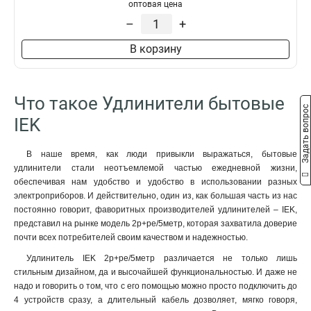
оптовая цена
2Р+РЕ/10
1
–
+
2р+ре/5метр
1
2р+ре/3метр
1
В корзину
2Р+РЕ/15
0
2Р/5
1
2Р/3
1
Что такое Удлинители бытовые
У05К
Задать вопрос
2
IEK
У04К
2
У02К
2
В наше время, как люди привыкли выражаться, бытовые
2Р+PЕ/15
2
удлинители стали неотъемлемой частью ежедневной жизни,
У06
2
обеспечивая нам удобство и удобство в использовании разных
2Р+РЕ/3
2
электроприборов. И действительно, один из, как большая часть из нас
У5
постоянно говорит, фаворитных производителей удлинителей – IEK,
2
представил на рынке модель 2р+ре/5метр, которая захватила доверие
У03К
3
почти всех потребителей своим качеством и надежностью.
2Р/15
3
Удлинитель IEK 2р+ре/5метр различается не только лишь
2Р+РЕ/5
3
стильным дизайном, да и высочайшей функциональностью. И даже не
У4
3
надо и говорить о том, что с его помощью можно просто подключить до
2P+PE/7м
0
4 устройств сразу, а длительный кабель дозволяет, мягко говоря,
2р+pе/15метр
4