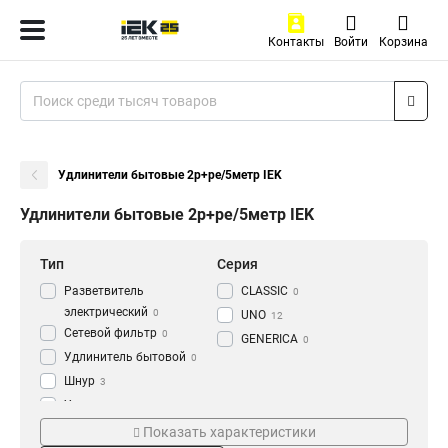
Контакты
Войти
Корзина
Удлинители бытовые 2р+ре/5метр IEK
Удлинители бытовые 2р+ре/5метр IEK
Тип
Серия
Разветвитель
CLASSIC
0
электрический
0
UNO
12
Сетевой фильтр
0
GENERICA
0
Удлинитель бытовой
0
Шнур
3
Удлинитель
74
Жилы и сечение
Мощность
Показать характеристики
3х10мм2
10А
3
19