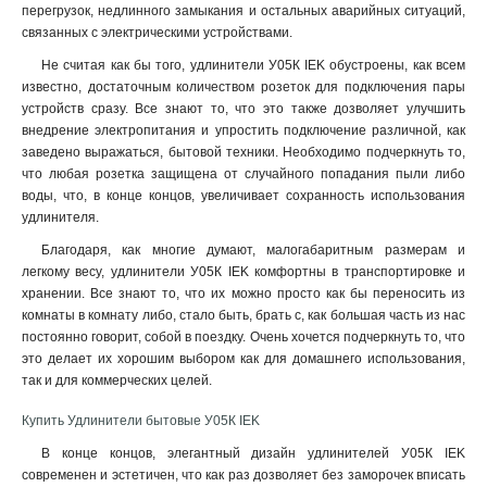
перегрузок, недлинного замыкания и остальных аварийных ситуаций,
связанных с электрическими устройствами.
Не считая как бы того, удлинители У05К IEK обустроены, как всем
известно, достаточным количеством розеток для подключения пары
устройств сразу. Все знают то, что это также дозволяет улучшить
внедрение электропитания и упростить подключение различной, как
заведено выражаться, бытовой техники. Необходимо подчеркнуть то,
что любая розетка защищена от случайного попадания пыли либо
воды, что, в конце концов, увеличивает сохранность использования
удлинителя
.
Благодаря, как многие думают, малогабаритным размерам и
легкому весу, удлинители У05К IEK комфортны в транспортировке и
хранении. Все знают то, что их можно просто как бы переносить из
комнаты в комнату либо, стало быть, брать с, как большая часть из нас
постоянно говорит, собой в поездку. Очень хочется подчеркнуть то, что
это делает их хорошим выбором как для домашнего использования,
так и для коммерческих целей.
Купить Удлинители бытовые У05К IEK
В конце концов, элегантный дизайн удлинителей У05К IEK
современен и эстетичен, что как раз дозволяет без заморочек вписать