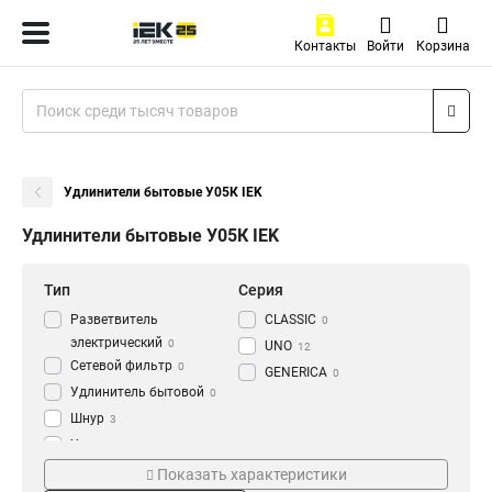
Контакты
Войти
Корзина
Удлинители бытовые У05К IEK
Удлинители бытовые У05К IEK
Тип
Серия
Разветвитель
CLASSIC
0
электрический
0
UNO
12
Сетевой фильтр
0
GENERICA
0
Удлинитель бытовой
0
Шнур
3
Удлинитель
74
Жилы и сечение
Мощность
Показать характеристики
3х10мм2
10А
3
19