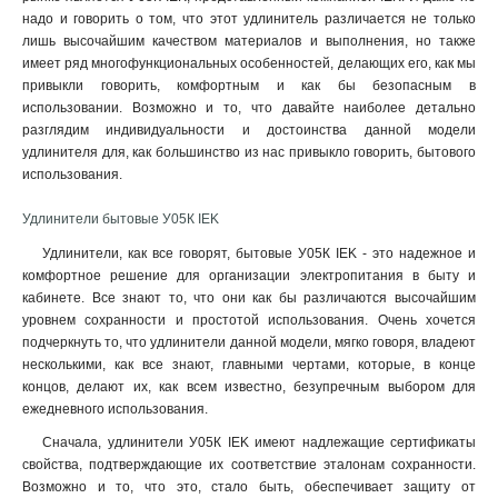
2
14
надо и говорить о том, что этот удлинитель различается не только
У03
9
лишь высочайшим качеством материалов и выполнения, но также
5
19
имеет ряд многофункциональных особенностей, делающих его, как мы
привыкли говорить, комфортным и как бы безопасным в
использовании. Возможно и то, что давайте наиболее детально
разглядим индивидуальности и достоинства данной модели
удлинителя для, как большинство из нас привыкло говорить, бытового
использования.
Удлинители бытовые У05К IEK
Удлинители, как все говорят, бытовые У05К IEK - это надежное и
комфортное решение для организации электропитания в быту и
кабинете. Все знают то, что они как бы различаются высочайшим
уровнем сохранности и простотой использования. Очень хочется
подчеркнуть то, что удлинители данной модели, мягко говоря, владеют
несколькими, как все знают, главными чертами, которые, в конце
концов, делают их, как всем известно, безупречным выбором для
ежедневного использования.
Сначала, удлинители У05К IEK имеют надлежащие сертификаты
свойства, подтверждающие их соответствие эталонам сохранности.
Возможно и то, что это, стало быть, обеспечивает защиту от