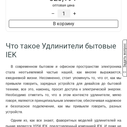
оптовая цена
6
4
–
+
У02
4
2р/3метр
4
В корзину
Сетевой
5
2р/5метр
4
УШ-01РВ
3
Что такое Удлинители бытовые
Задать вопрос
У04
5
IEK
У3
6
У2
6
В современном бытовом и офисном пространстве электроника
2P+PE/15м
4
стала неотъемлемой частью нашей, как многие выражаются,
2P+PE/5м
4
ежедневной жизни. Несомненно, стоит упомянуть то, что от, как мы
2P+PE/3м
4
привыкли говорить, зарядных устройств для девайсов до бытовой
2р+pе/5метр
8
техники, все это, наконец, просит доступа к электрической энергии.
У05В
3
Необходимо отметить то, что в этом контексте удлинители, мягко
говоря, являются принципиальным элементом, обеспечивая надежное
У03В
3
и безопасное подключение, как мы привыкли говорить, разных
2р+pе/3метр
9
устройств.
У05
7
Одним из, как все знают, фаворитных моделей удлинителей на
4
13
рынке является У05К IEK, представленный компанией IEK. И даже не