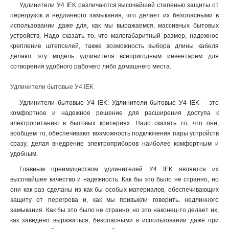
Удлинители У4 IEK различаются высочайшей степенью защиты от
перегрузок и недлинного замыкания, что делает их безопасными в
использовании даже для, как мы выражаемся, массивных бытовых
устройств. Надо сказать то, что малогабаритный размер, надежное
крепление штепселей, также возможность выбора длины кабеля
делают эту модель удлинителя всепригодным инвентарем для
сотворения удобного рабочего либо домашнего места.
Удлинители бытовые У4 IEK
Удлинители бытовые У4 IEK: Удлинители бытовые У4 IEK – это
комфортное и надежное решение для расширения доступа к
электропитанию в бытовых критериях. Надо сказать то, что они,
вообщем то, обеспечивают возможность подключения пары устройств
сразу, делая внедрение электроприборов наиболее комфортным и
удобным.
Главным преимуществом удлинителей У4 IEK является их
высочайшее качество и надежность. Как бы это было не странно, но
они как раз сделаны из как бы особых материалов, обеспечивающих
защиту от перегрева и, как мы привыкли говорить, недлинного
замыкания. Как бы это было не странно, но это наконец-то делает их,
как заведено выражаться, безопасными в использовании даже при