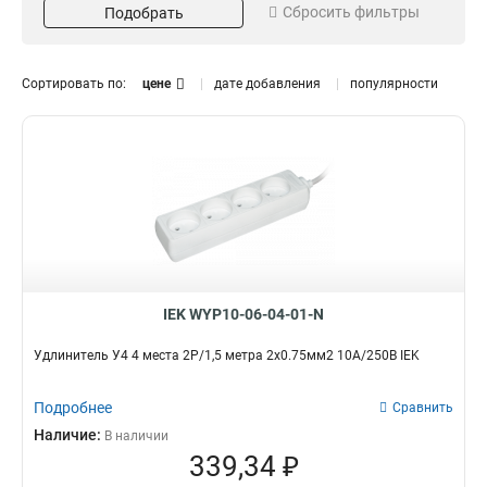
Сбросить фильтры
Подобрать
3х15мм2
16А
12
56
2х075мм2
19
3х1мм2
47
Сортировать по:
цене
дате добавления
популярности
Напряжение
Цвет
250В
Белый
24
1
Оранжевый
3
Черный
24
Заземление
Длина
Нет
15м
6
4
Да
5м
18
10
3м
10
IEK WYP10-06-04-01-N
Степень защиты
Кол-во полюсов и длина
IP44
2P+PE
3
1
Удлинитель У4 4 места 2Р/1,5 метра 2х0.75мм2 10А/250В IEK
1
1
2Р+РЕ/50
0
Подробнее
Сравнить
2Р+РЕ/40
0
Наличие:
В наличии
2Р+РЕ/30
0
339,34 ₽
2Р+РЕ/20
1