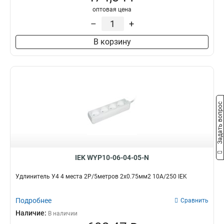
оптовая цена
6
4
–
+
У02
4
2р/3метр
4
В корзину
Сетевой
5
2р/5метр
4
УШ-01РВ
3
У04
5
У3
6
Задать вопрос
У2
6
2P+PE/15м
4
2P+PE/5м
4
2P+PE/3м
4
2р+pе/5метр
8
IEK WYP10-06-04-05-N
У05В
3
Удлинитель У4 4 места 2Р/5метров 2х0.75мм2 10А/250 IEK
У03В
3
2р+pе/3метр
9
Подробнее
Сравнить
У05
7
Наличие:
В наличии
4
13