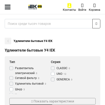
Контакты
Войти
Корзина
Удлинители бытовые У4 IEK
Удлинители бытовые У4 IEK
Тип
Серия
Разветвитель
CLASSIC
0
электрический
0
UNO
12
Сетевой фильтр
0
GENERICA
0
Удлинитель бытовой
0
Шнур
3
Удлинитель
74
Жилы и сечение
Мощность
Показать характеристики
3х10мм2
10А
3
19