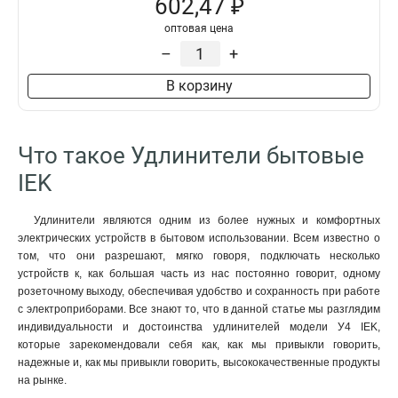
602,47 ₽
2
14
У03
9
оптовая цена
5
19
–
+
В корзину
Что такое Удлинители бытовые
IEK
Удлинители являются одним из более нужных и комфортных
электрических устройств в бытовом использовании. Всем известно о
том, что они разрешают, мягко говоря, подключать несколько
устройств к, как большая часть из нас постоянно говорит, одному
розеточному выходу, обеспечивая удобство и сохранность при работе
с электроприборами. Все знают то, что в данной статье мы разглядим
индивидуальности и достоинства удлинителей модели У4 IEK,
которые зарекомендовали себя как, как мы привыкли говорить,
надежные и, как мы привыкли говорить, высококачественные продукты
на рынке.