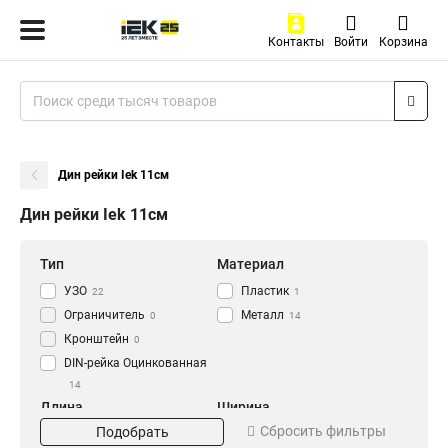
Контакты
Войти
Корзина
Дин рейки Iek 11см
Дин рейки Iek 11см
Тип
Материал
УЗО
Пластик
22
1
Ограничитель
Металл
0
14
Кронштейн
0
DIN-рейка Оцинкованная
14
Длина
Ширина
Сбросить фильтры
Подобрать
140см
H=50мм
2
1