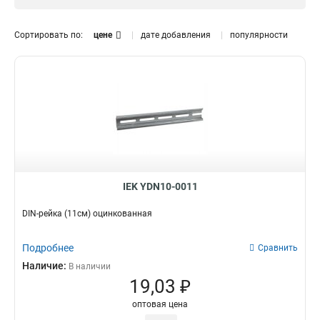
125см
H=30мм
2
1
100см
H=20мм
2
1
Сортировать по:
цене
дате добавления
популярности
80см
1
60см
2
45см
1
30см
2
25см
2
225см
1
20см
2
13см
2
11см
3
IEK YDN10-0011
10см
2
75см
DIN-рейка (11см) оцинкованная
1
200см
3
Подробнее
Сравнить
Наличие:
В наличии
19,03 ₽
оптовая цена