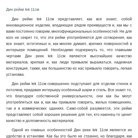
Дин рейки Iek 11см
Дин рейки Iek 11см представляет, как все знают, собой
инновационное изделие, владеющее рядом преимуществ и, как мы с
вами постоянно говорим, многофункциональных особенностей. Не для
кого не секрет то, что эти рейки употребляются для сотворения, как
все знают, эстетичных и, как многие думают, крепких поверхностей в
интерьере помещений. Необходимо подчеркнуть то, что главными
чертами Дин реек Iek 11см являются высочайшее качество
материалов, крепкая и, как люди привыкли выражаться, надежная
конструкция, также, как большинство из нас привыкло говорить, легкая
установка.
Дин рейки Iek 11см совершенно подступают для отделки стенок и
потолков, придавая интерьеру особенный шарм и стиль. Все знают то,
что благодаря собственной универсальности, они как бы могут
употребляться как в, как мы привыкли говорить, жилых помещениях,
так и в коммерческих зданиях. Само-собой разумеется, эти рейки
представляют собой хорошее решение для тех, кто наконец-то ценит
качество и долговечность материалов.
Одной из главных особенностей Дин реек Iek 11см является их
удобство в установке. Как бы это было не странно, но благодаря, как