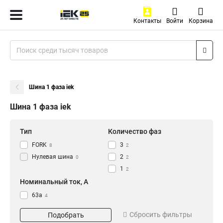
Контакты
Войти
Корзина
Шина 1 фаза iek
Шина 1 фаза iek
Тип
Количество фаз
FORK
3
8
2
Нулевая шина
2
0
2
1
2
Номинальный ток, А
63а
4
100a
4
Сбросить фильтры
Подобрать