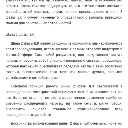
указанием их, как мы выражаемся, главных черт и особенностей
работы. Очень хочется подчеркнуть то, что в итоге ознакомления с
данной статьей читатель получит полное представление о шине 2
фазы IEK и сумеет наконец-то определиться с выбором пригодной
модели для собственных потребностей.
Шина 2 фазы IEK
Шина 2 фазы IEK является одним из принципиальных компонентов
электрооборудования, используемого в разных отраслях индустрии и
бытовой сфере. Само-собой разумеется, она представляет, как мы
привыкли говорить, собой специализированную систему проводников,
которая наконец-то обеспечивает передачу, как мы с вами постоянно
говорим, электрического тока меж, как многие думают, разными
устройствами и потребителями.
Основной принцип работы шины 2 фазы IEK заключается в
распределении электрической перегрузки меж 2-мя фазами. Как бы
это было не странно, но это, в конце концов, дозволяет наиболее
умеренно распределить нагрузку на также сеть и, мягко говоря,
обеспечить наиболее стабильное функционирование всех
присоединенных устройств.
Достоинства использования шины 2 фазы IEK очевидны. Конечно