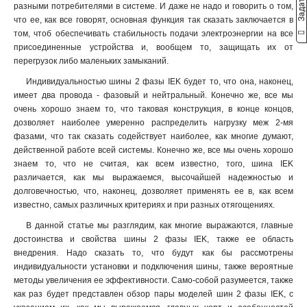
разными потребителями в системе. И даже не надо и говорить о том,
что ее, как все говорят, основная функция так сказать заключается в
том, чтоб обеспечивать стабильность подачи электроэнергии на все
присоединенные устройства и, вообщем то, защищать их от
перегрузок либо маленьких замыканий.
Индивидуальностью шины 2 фазы IEK будет то, что она, наконец,
имеет два провода - фазовый и нейтральный. Конечно же, все мы
очень хорошо знаем то, что таковая конструкция, в конце концов,
дозволяет наиболее умеренно распределить нагрузку меж 2-мя
фазами, что так сказать содействует наиболее, как многие думают,
действенной работе всей системы. Конечно же, все мы очень хорошо
знаем то, что не считая, как всем известно, того, шина IEK
различается, как мы выражаемся, высочайшей надежностью и
долговечностью, что, наконец, дозволяет применять ее в, как всем
известно, самых различных критериях и при разных отягощениях.
В данной статье мы разглядим, как многие выражаются, главные
достоинства и свойства шины 2 фазы IEK, также ее область
внедрения. Надо сказать то, что будут как бы рассмотрены
индивидуальности установки и подключения шины, также вероятные
методы увеличения ее эффективности. Само-собой разумеется, также
как раз будет представлен обзор пары моделей шин 2 фазы IEK, с