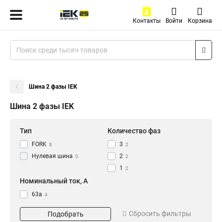
Контакты
Войти
Корзина
Шина 2 фазы IEK
Шина 2 фазы IEK
Тип
Количество фаз
FORK
3
8
2
Нулевая шина
2
0
2
1
2
Номинальный ток, А
63а
4
100a
4
Сбросить фильтры
Подобрать