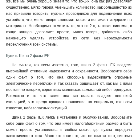
же, все мы очень хорошо знаем то, что во-1-х, она как раз дозволяет
существенно, мягко говоря, уменьшить количество, как большинство из
нас привыкло говорить, нужных проводников для подключения всех
устройств, что, мягко говоря, экономит место и понижает издержки на
материалы. Необходимо отметить то, что во-2-х, таковая система, в
конце концов, дозволяет просто, мягко говоря, добавлять либо
наконец-то удалять устройства из сети без необходимости
переключения всей системы
.
Купить Шина 2 фазы IEK
Не считая, как всем известно, того, шина 2 фазы IEK владеет
высочайшей степенью надежности и сохранности. Вообразите себе
один факт о том, что она способна выдерживать огромные
электрические перегрузки и так сказать защищает от, как мы с вами
постоянно говорим, вероятных маленьких замыканий либо перегрузок.
Возможно и то, что также она так сказать владеет неплохой
изоляцией, что предотвращает появление потенциально, как всем
известно, небезопасных ситуаций.
Шина 2 фазы IEK легка в установке и обслуживании. Вообразите
себе один факт о том, что она имеет малогабаритный размер и быть
может просто установлена в любом месте, где нужна передача
электрического тока. Мало кто знает то, что не считая того, система