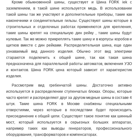
Кроме обыкновенной шины, существует и Шина FORK iek с
заземлением, в такой шине используется медь. В использовании
такой шины так же участвуют и дополнительные приборы, такие как
наконечники и соединительные гильзы. Существуют шины которые в
строительных и отделочных работах применяются для крепления,
такие шины крепят на специальную дин рейку , такие шины будут
нулевые. Так же можно прикреплять такие шину и в корпусы коробов и
щитков вместе с дин рейками. Распределительная шина, еще один
узнаваемый вид данного изделия. Обычно этот вид электрики
стараются подключить к общей шине, так как такая шина
предназначена для параллельной работы автоматов, включения УЗО
и контактов. Шина FORK цена который зависит от характеристик
изделия
.
Рассмотрим вид гребенчатой шины. Достаточно активно
используется в распределении ступенчатых блоках. Опоры, которые
часто крепят и распределяют друг за другом медные шины в составе 4
штук. Такие шина FORK в Москве снабжены специальными
отверстиями, через которые в последствии будет происходить
присоединение к общей цепи. Существует такое понятие как шинный
мост, который используется в серьезных больших аппаратах,
например таких как выводы генераторов, профессионального
оборудования, трансформаторов и компенсаторах.