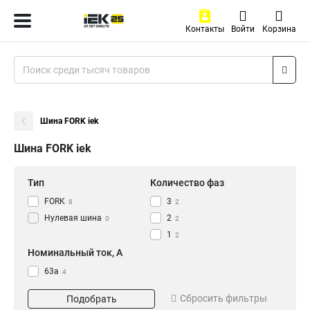
Контакты
Войти
Корзина
Шина FORK iek
Шина FORK iek
Тип
Количество фаз
FORK
3
8
2
Нулевая шина
2
0
2
1
2
Номинальный ток, А
63а
4
100a
4
Сбросить фильтры
Подобрать