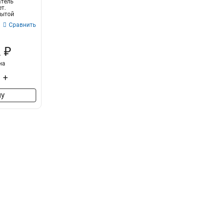
атель
т.
рытой
...
Сравнить
 ₽
на
+
ну