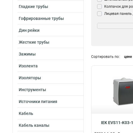
Гладкие трубы
Колпачок для ро
Лицевая панель
Гофрированные трубы
розетки/выключ
Количество мест
Накладка для ро
Двухместный
1
Дин рейки
Лючок для фал
Одноместный
1
Розетка уличная
Жесткие трубы
Выключатель
4
Зажимы
Сортировать по:
цене
Изолента
Изоляторы
Инструменты
Источники питания
Кабель
IEK EVS11-K03-
Кабель каналы