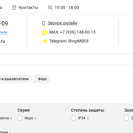
а
Контакты
10.00 - 18.00
-09
Звонок онлайн
MAX: +7 (936) 148-00-15
онок
ru
Telegram: ShopMSK8
и и выключатели
Форс
Серия
Степень защиты
Заз
зеток
Форс
IP54
0
6
6
зъем
0