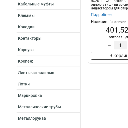
ВС20-1-1-ФСр Выключ
Кабельные муфты
одноклавишный со све
индикатором для отк
установки ФОРС IP54 IE
Подробнее
Клеммы
Наличие:
В наличии
Колодки
401,52
оптовая це
Контакторы
–
Корпуса
В корзи
Крепеж
Ленты сигнальные
Лотки
Маркировка
Металлические трубы
Металлорукав