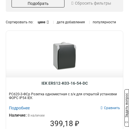
Лючок для фальшпола
0
Сбросить фильтры
Подобрать
Установка
Количество мест
Розетка уличная
0
Открытая
Двухместный
6
1
Выключатель
4
Одноместный
1
Сортировать по:
цене
дате добавления
популярности
Кол-во клавиш
Модель
Двухклавишный
ВС20-2-0-ФСр
1
1
Одноклавишный
ВСк20-1-0-ФСр
2
1
ВС20-1-1-ФСр
1
ВС20-1-0-ФСр
1
РСб22-3-ФСр
1
РСб20-3-ФСр
1
IEK ERS12-K03-16-54-DC
РСб20-3-ФСр Розетка одноместная с з/к для открытой установки
Задать вопрос
ФОРС IP54 IEK
Подробнее
Сравнить
Наличие:
В наличии
399,18 ₽