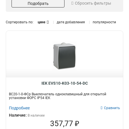
Лючок для фальшпола
0
Сбросить фильтры
Подобрать
Установка
Количество мест
Розетка уличная
0
Открытая
Двухместный
6
1
Выключатель
4
Одноместный
1
Сортировать по:
цене
дате добавления
популярности
Кол-во клавиш
Модель
Двухклавишный
ВС20-2-0-ФСр
1
1
Одноклавишный
ВСк20-1-0-ФСр
2
1
ВС20-1-1-ФСр
1
ВС20-1-0-ФСр
1
РСб22-3-ФСр
1
РСб20-3-ФСр
1
IEK EVS10-K03-10-54-DC
ВС20-1-0-ФСр Выключатель одноклавишный для открытой
установки ФОРС IP54 IEK
Подробнее
Сравнить
Наличие:
В наличии
357,77 ₽