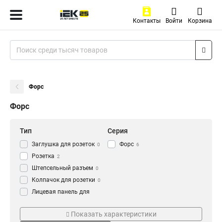
Контакты
Войти
Корзина
Форс
Форс
Тип
Серия
Заглушка для розеток
Форс
0
6
Розетка
2
Штепсельный разъем
0
Колпачок для розетки
0
Лицевая панель для
розетки/выключателя
0
Степень защиты
Заземление
Накладка для розетки
Показать характеристики
0
IP54
Есть
6
2