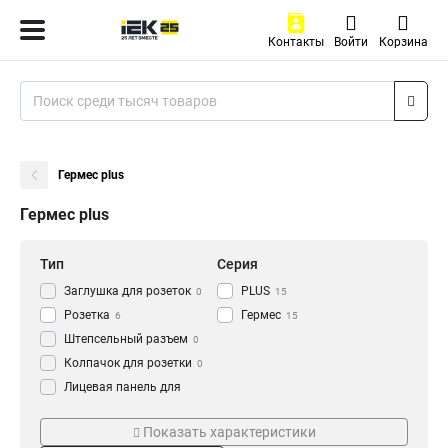
Контакты
Войти
Корзина
Гермес plus
Гермес plus
Тип
Серия
Заглушка для розеток
PLUS
0
15
Розетка
Гермес
6
15
Штепсельный разъем
0
Колпачок для розетки
0
Лицевая панель для
розетки/выключателя
0
Степень защиты
Заземление
Накладка для розетки
Показать характеристики
0
IP54
Есть
14
9