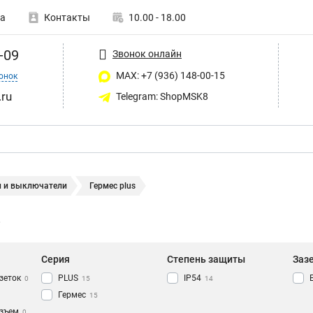
а
Контакты
10.00 - 18.00
-09
Звонок онлайн
MAX: +7 (936) 148-00-15
онок
ru
Telegram: ShopMSK8
и и выключатели
Гермес plus
s
Серия
Степень защиты
Заз
зеток
PLUS
IP54
0
15
14
Гермес
15
зъем
0