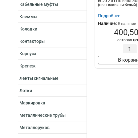
ВС20-2-0-ГПБ выкл 2кл
БГб-22-31-ГПБд
Кабельные муфты
(цвет клавиши:белый
Подробнее
Клеммы
Наличие:
В наличии
Колодки
400,50
оптовая це
Контакторы
–
Корпуса
В корзи
Крепеж
Ленты сигнальные
Лотки
Маркировка
Металлические трубы
Металлорукав