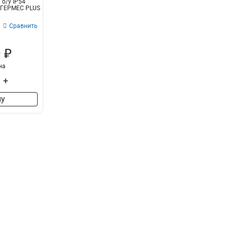
 о/у IP54
1
) ГЕРМЕС PLUS
Сравнить
 ₽
на
+
ну