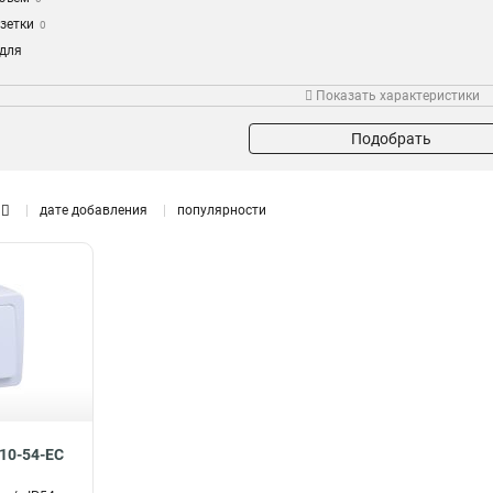
зетки
0
 для
ателя
0
Кол-во мест
Кол-во клавиш
Показать характеристики
зетки
0
1м
2кл
2
1
ьшпола
0
3м
1кл
2
5
Подобрать
0
4м
2
2м
1
дате добавления
популярности
0
10-54-EC