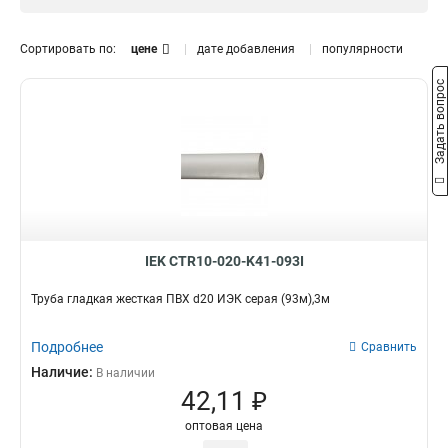
d40
1
d32
1
Сортировать по:
цене
дате добавления
популярности
d25
1
Задать вопрос
d20
Длина
1
d16
1
24м3м
1
30м3м
1
60м3м
1
93м3м
1
111м3м
1
15м3м
2
IEK CTR10-020-K41-093I
Труба гладкая жесткая ПВХ d20 ИЭК серая (93м),3м
Подробнее
Сравнить
Наличие:
В наличии
42,11 ₽
оптовая цена