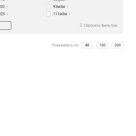
d32
93м3м
1
1
d25
111м3м
1
1
d20
15м3м
1
2
Сбросить фильтры
d16
1
Показывать по:
40
100
200