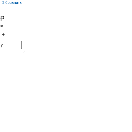
Сравнить
 ₽
на
+
ну