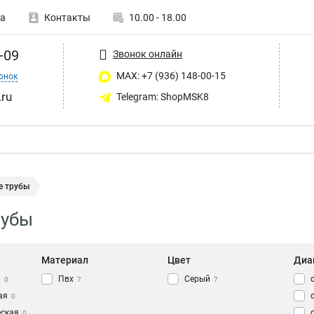
а
Контакты
10.00 - 18.00
-09
Звонок онлайн
MAX: +7 (936) 148-00-15
онок
ru
Telegram: ShopMSK8
е трубы
рубы
Материал
Цвет
Диа
я
Пвх
Серый
0
7
7
ая
0
еская
0