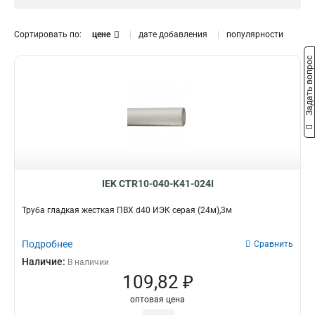
d40
1
d32
1
Сортировать по:
цене
дате добавления
популярности
d25
1
Задать вопрос
d20
Длина
1
d16
1
24м3м
1
30м3м
1
60м3м
1
93м3м
1
111м3м
1
15м3м
2
IEK CTR10-040-K41-024I
Труба гладкая жесткая ПВХ d40 ИЭК серая (24м),3м
Подробнее
Сравнить
Наличие:
В наличии
109,82 ₽
оптовая цена