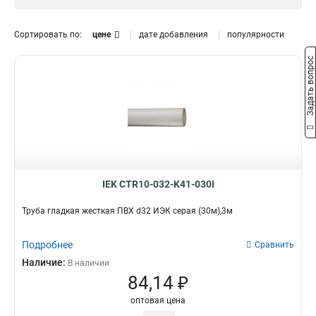
d40
1
d32
1
Сортировать по:
цене
дате добавления
популярности
d25
1
Задать вопрос
d20
Длина
1
d16
1
24м3м
1
30м3м
1
60м3м
1
93м3м
1
111м3м
1
15м3м
2
IEK CTR10-032-K41-030I
Труба гладкая жесткая ПВХ d32 ИЭК серая (30м),3м
Подробнее
Сравнить
Наличие:
В наличии
84,14 ₽
оптовая цена