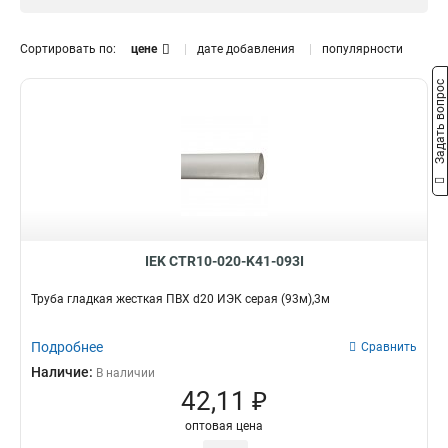
d40
1
d32
1
Сортировать по:
цене
дате добавления
популярности
d25
1
Задать вопрос
d20
Длина
1
d16
1
24м3м
1
30м3м
1
60м3м
1
93м3м
1
111м3м
1
15м3м
2
IEK CTR10-020-K41-093I
Труба гладкая жесткая ПВХ d20 ИЭК серая (93м),3м
Подробнее
Сравнить
Наличие:
В наличии
42,11 ₽
оптовая цена