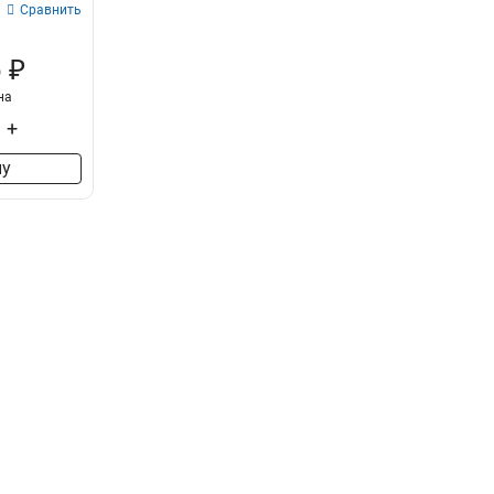
Сравнить
 ₽
на
+
ну