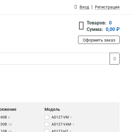
Вход
Регистрация
Товаров:
0
Сумма:
0,00 ₽
Оформить заказ
ряжение
Модель
240В
AD127-VM
0
1
230В
AD127-VAM
10
1
110В
AD127-HZ
10
1