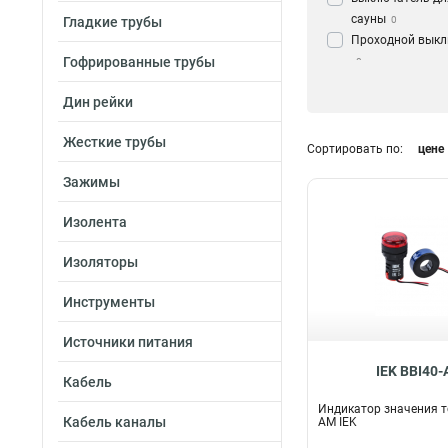
сауны
Гладкие трубы
0
Проходной вык
Гофрированные трубы
0
Перекрестный
Дин рейки
выключатель
0
Лампа
50
Жесткие трубы
Сортировать по:
цене
Зажимы
Изолента
Изоляторы
Инструменты
Источники питания
IEK BBI40
Кабель
Индикатор значения т
Кабель каналы
AM IEK