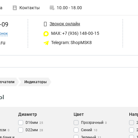
а
Контакты
10.00 - 18.00
-09
Звонок онлайн
MAX: +7 (936) 148-00-15
онок
ru
Telegram: ShopMSK8
ючатели
Индикаторы
ы
Диаметр
Цвет
Нап
D16мм
Прозрачный
25
0
юзи
D22мм
Синий
0
28
10
я бани и
Зеленый
11