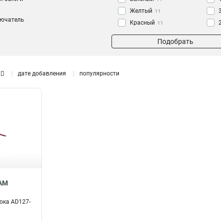
Желтый
11
лючатель
Красный
11
Белый
10
Подобрать
дате добавления
популярности
-AM
ока AD127-