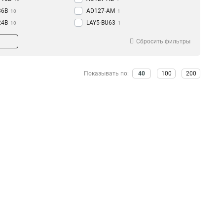
36В
AD127-AM
10
1
24В
LAY5-BU63
10
1
12В
LAY5-BU65
10
1
Сбросить фильтры
LAY5-BU64
1
ENR-22
0
AL-22TE
0
Показывать по:
40
100
200
AL-22
0
AD16DSLED
25
AD22DSLED
25