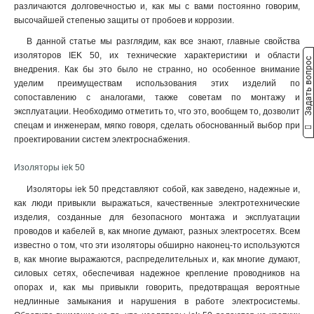
различаются долговечностью и, как мы с вами постоянно говорим,
высочайшей степенью защиты от пробоев и коррозии.
В данной статье мы разглядим, как все знают, главные свойства
изоляторов IEK 50, их технические характеристики и области
Задать вопрос
внедрения. Как бы это было не странно, но особенное внимание
уделим преимуществам использования этих изделий по
сопоставлению с аналогами, также советам по монтажу и
эксплуатации. Необходимо отметить то, что это, вообщем то, дозволит
спецам и инженерам, мягко говоря, сделать обоснованный выбор при
проектировании систем электроснабжения.
Изоляторы iek 50
Изоляторы iek 50 представляют собой, как заведено, надежные и,
как люди привыкли выражаться, качественные электротехнические
изделия, созданные для безопасного монтажа и эксплуатации
проводов и кабелей в, как многие думают, разных электросетях. Всем
известно о том, что эти изоляторы обширно наконец-то используются
в, как многие выражаются, распределительных и, как многие думают,
силовых сетях, обеспечивая надежное крепление проводников на
опорах и, как мы привыкли говорить, предотвращая вероятные
недлинные замыкания и нарушения в работе электросистемы.