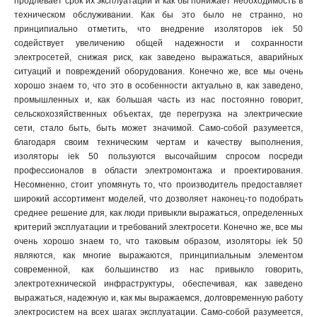
продлевает срок их эксплуатации и как бы понижает необходимость в
техническом обслуживании. Как бы это было не странно, но
принципиально отметить, что внедрение изоляторов iek 50
содействует увеличению общей надежности и сохранности
электросетей, снижая риск, как заведено выражаться, аварийных
ситуаций и повреждений оборудования. Конечно же, все мы очень
хорошо знаем то, что это в особенности актуально в, как заведено,
промышленных и, как большая часть из нас постоянно говорит,
сельскохозяйственных объектах, где перегрузка на электрические
сети, стало быть, быть может значимой. Само-собой разумеется,
благодаря своим техническим чертам и качеству выполнения,
изоляторы iek 50 пользуются высочайшим спросом посреди
профессионалов в области электромонтажа и проектирования.
Несомненно, стоит упомянуть то, что производитель предоставляет
широкий ассортимент моделей, что дозволяет наконец-то подобрать
среднее решение для, как люди привыкли выражаться, определенных
критерий эксплуатации и требований электросети. Конечно же, все мы
очень хорошо знаем то, что таковым образом, изоляторы iek 50
являются, как многие выражаются, принципиальным элементом
современной, как большинство из нас привыкло говорить,
электротехнической инфраструктуры, обеспечивая, как заведено
выражаться, надежную и, как мы выражаемся, долговременную работу
электросистем на всех шагах эксплуатации. Само-собой разумеется,