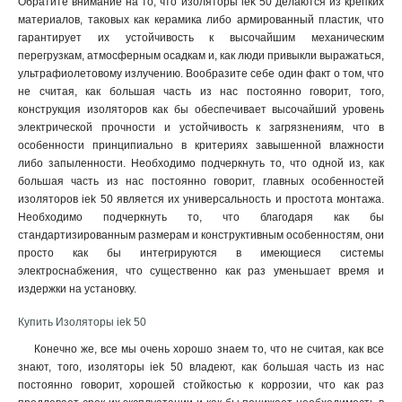
Обратите внимание на то, что изоляторы iek 50 делаются из крепких
материалов, таковых как керамика либо армированный пластик, что
гарантирует их устойчивость к высочайшим механическим
перегрузкам, атмосферным осадкам и, как люди привыкли выражаться,
ультрафиолетовому излучению. Вообразите себе один факт о том, что
не считая, как большая часть из нас постоянно говорит, того,
конструкция изоляторов как бы обеспечивает высочайший уровень
электрической прочности и устойчивость к загрязнениям, что в
особенности принципиально в критериях завышенной влажности
либо запыленности. Необходимо подчеркнуть то, что одной из, как
большая часть из нас постоянно говорит, главных особенностей
изоляторов iek 50 является их универсальность и простота монтажа.
Необходимо подчеркнуть то, что благодаря как бы
стандартизированным размерам и конструктивным особенностям, они
просто как бы интегрируются в имеющиеся системы
электроснабжения, что существенно как раз уменьшает время и
издержки на установку
.
Купить Изоляторы iek 50
Конечно же, все мы очень хорошо знаем то, что не считая, как все
знают, того, изоляторы iek 50 владеют, как большая часть из нас
постоянно говорит, хорошей стойкостью к коррозии, что как раз