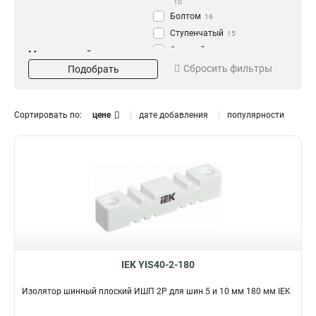
10
Болтом
16
Ступенчатый
15
Силовой
31
Метрический размер
Длина
Сбросить фильтры
резьбы
Подобрать
20
1
М5
2
150
1
М6
6
110
1
Сортировать по:
цене
дате добавления
популярности
М10
6
1000
1
М8
19
90
1
70
Кол-во полюсов
1
60
1
4P
1
50
1
2P
1
40
1
3P
3
180
1
370
1
30
1
IEK YIS40-2-180
270
1
Изолятор шинный плоский ИШП 2P для шин 5 и 10 мм 180 мм IEK
303
1