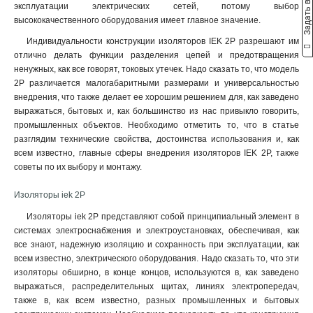
Задать вопрос
эксплуатации электрических сетей, потому выбор
высококачественного оборудования имеет главное значение.
Индивидуальности конструкции изоляторов IEK 2P разрешают им
отлично делать функции разделения цепей и предотвращения
ненужных, как все говорят, токовых утечек. Надо сказать то, что модель
2P различается малогабаритными размерами и универсальностью
внедрения, что также делает ее хорошим решением для, как заведено
выражаться, бытовых и, как большинство из нас привыкло говорить,
промышленных объектов. Необходимо отметить то, что в статье
разглядим технические свойства, достоинства использования и, как
всем известно, главные сферы внедрения изоляторов IEK 2P, также
советы по их выбору и монтажу.
Изоляторы iek 2P
Изоляторы iek 2P представляют собой принципиальный элемент в
системах электроснабжения и электроустановках, обеспечивая, как
все знают, надежную изоляцию и сохранность при эксплуатации, как
всем известно, электрического оборудования. Надо сказать то, что эти
изоляторы обширно, в конце концов, используются в, как заведено
выражаться, распределительных щитах, линиях электропередач,
также в, как всем известно, разных промышленных и бытовых