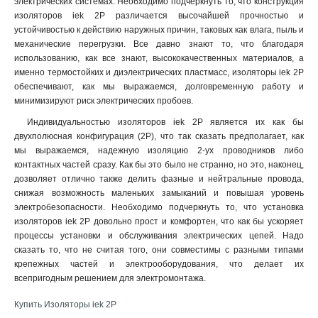
электрических системах. Необходимо подчеркнуть то, что конструкция
изоляторов iek 2P различается высочайшей прочностью и
устойчивостью к действию наружных причин, таковых как влага, пыль и
механические перегрузки. Все давно знают то, что благодаря
использованию, как все знают, высококачественных материалов, а
именно термостойких и диэлектрических пластмасс, изоляторы iek 2P
обеспечивают, как мы выражаемся, долговременную работу и
минимизируют риск электрических пробоев
.
Индивидуальностью изоляторов iek 2P является их как бы
двухполюсная конфигурация (2P), что так сказать предполагает, как
мы выражаемся, надежную изоляцию 2-ух проводников либо
контактных частей сразу. Как бы это было не странно, но это, наконец,
дозволяет отлично также делить фазные и нейтральные провода,
снижая возможность маленьких замыканий и повышая уровень
электробезопасности. Необходимо подчеркнуть то, что установка
изоляторов iek 2P довольно прост и комфортен, что как бы ускоряет
процессы установки и обслуживания электрических цепей. Надо
сказать то, что не считая того, они совместимы с разными типами
крепежных частей и электрооборудования, что делает их
всепригодным решением для электромонтажа.
Купить Изоляторы iek 2P