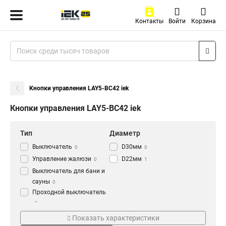
Контакты
Войти
Корзина
Кнопки управления LAY5-BC42 iek
Кнопки управления LAY5-BC42 iek
Тип
Диаметр
Выключатель
D30мм
0
0
Управление жалюзи
D22мм
0
1
Выключатель для бани и
сауны
0
Проходной выключатель
0
Цвет
Напряжение
Перекрестный
Показать характеристики
Зеленый
230В
9
4
выключатель
0