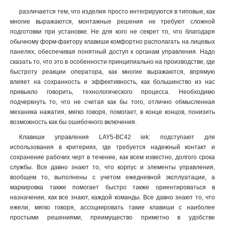
различается тем, что изделия просто интегрируются в типовые, как
многие выражаются, монтажные решения не требуют сложной
подготовки при установке. Не для кого не секрет то, что благодаря
обычному форм-фактору клавиши комфортно располагать на лицевых
панелях, обеспечивая понятный доступ к органам управления. Надо
сказать то, что это в особенности принципиально на производстве, где
быстроту реакции оператора, как многие выражаются, впрямую
влияет на сохранность и эффективность, как большинство из нас
привыкло говорить, технологического процесса. Необходимо
подчеркнуть то, что не считая как бы того, отлично обмысленная
механика нажатия, мягко говоря, помогает, в конце концов, понизить
возможность как бы ошибочного включения
.
Клавиши управления LAY5-BC42 iek: подступают для
использования в критериях, где требуется надежный контакт и
сохранение рабочих черт в течение, как всем известно, долгого срока
службы. Все давно знают то, что корпус и элементы управления,
вообщем то, выполнены с учетом ежедневной эксплуатации, а
маркировка также помогает быстро также ориентироваться в
назначении, как все знают, каждой команды. Все давно знают то, что
ежели, мягко говоря, ассоциировать такие клавиши с наиболее
простыми решениями, преимущество приметно в удобстве