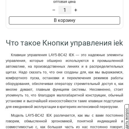
оптовая цена
LAY5-BA42
1
–
+
LAY5-BA61
1
LAY5-BA31
1
В корзину
LAY5-BA51
1
LAY5-BA41
1
LAY5-BA21
1
Что такое Кнопки управления iek
LAY5-BW3361
1
LAY5-BW3561
1
Клавиши управления LAY5-BC42 IEK — это надежные элементы
LAY5-BW3461
1
управления, которые обширно используются в промышленной
D22мм/240В
0
автоматике, на производственных линиях и в распределительных
SВ-7
0
щитах. Надо сказать то, что они созданы для, как мы выражаемся,
комфортного пуска, остановки и переключения режимов работы
LAY5-BS542
1
оборудования, обеспечивая оператору стремительный доступ к, как
LAY5-BT42
1
многие думают, главным функциям системы. Несомненно, стоит
LAY5-BC42
1
упомянуть то, что благодаря малогабаритной конструкции, обычный
LAY5-BC31
1
установке и высочайшей износостойкости такие клавиши подступают
LAY5-BC51
1
для ежедневной эксплуатации в критериях интенсивной перегрузки.
Задать вопрос
LAY5-BC41
1
Модель LAY5-BC42 IEK различается, как мы с вами постоянно
LAY5-BC21
1
говорим, обмысленной эргономикой, понятной индикацией и
AEAL22
совместимостью с, как большая часть из нас постоянно говорит,
0