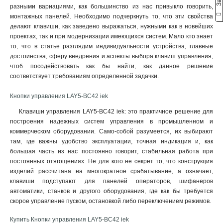
разными вариациями, как большинство из нас привыкло говорить,
LAY5-BS142
1
монтажных панелей. Необходимо подчеркнуть то, что эти свойства
ANE22
0
делают клавиши, как заведено выражаться, нужными как в новейших
AE-22
0
проектах, так и при модернизации имеющихся систем. Мало кто знает
LAY5-BW8465
1
то, что в статье разглядим индивидуальности устройства, главные
AL-22ТЕ
достоинства, сферу внедрения и аспекты выбора клавиш управления,
0
чтоб посодействовать как бы найти, как данное решение
AL-22
0
соответствует требованиям определенной задачки.
LAY5
2
РPВВ-30N
0
Кнопки управления LAY5-BC42 iek
APВВ-22N
0
Клавиши управления LAY5-BC42 iek: это практичное решение для
AEА-22
0
построения надежных систем управления в промышленном и
AELA22
0
коммерческом оборудовании. Само-собой разумеется, их выбирают
ABLFS-22
0
там, где важны удобство эксплуатации, точная индикация и, как
большая часть из нас постоянно говорит, стабильная работа при
ABLFP-22
0
постоянных отягощениях. Не для кого не секрет то, что конструкция
ABLF-22
0
изделий рассчитана на многократное срабатывание, а означает,
клавиши подступают для панелей операторов, шифанеров
автоматики, станков и другого оборудования, где как бы требуется
скорое управление пуском, остановкой либо переключением режимов.
Купить Кнопки управления LAY5-BC42 iek