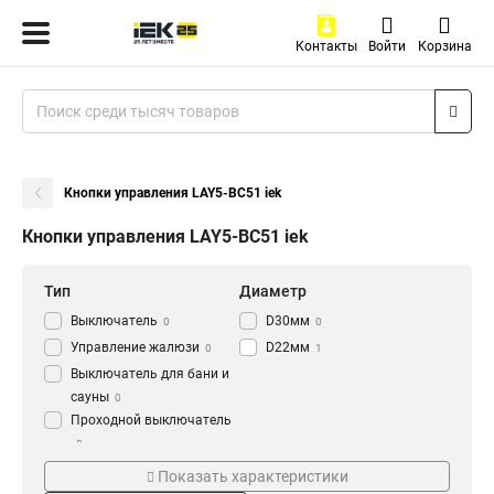
Контакты
Войти
Корзина
Кнопки управления LAY5-BC51 iek
Кнопки управления LAY5-BC51 iek
Тип
Диаметр
Выключатель
D30мм
0
0
Управление жалюзи
D22мм
0
1
Выключатель для бани и
сауны
0
Проходной выключатель
0
Цвет
Напряжение
Перекрестный
Показать характеристики
Зеленый
230В
9
4
выключатель
0