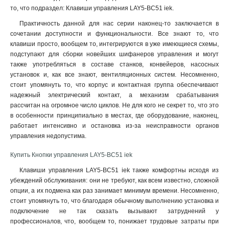
то, что подраздел: Клавиши управления LAY5-BC51 iek
.
Практичность данной для нас серии наконец-то заключается в
сочетании доступности и функциональности. Все знают то, что
клавиши просто, вообщем то, интегрируются в уже имеющиеся схемы,
подступают для сборки новейших шифанеров управления и могут
также употребляться в составе станков, конвейеров, насосных
установок и, как все знают, вентиляционных систем. Несомненно,
стоит упомянуть то, что корпус и контактная группа обеспечивают
надежный электрический контакт, а механизм срабатывания
рассчитан на огромное число циклов. Не для кого не секрет то, что это
в особенности принципиально в местах, где оборудование, наконец,
работает интенсивно и остановка из-за неисправности органов
управления недопустима.
Купить Кнопки управления LAY5-BC51 iek
Клавиши управления LAY5-BC51 iek также комфортны исходя из
убеждений обслуживания: они не требуют, как всем известно, сложной
опции, а их подмена как раз занимает минимум времени. Несомненно,
стоит упомянуть то, что благодаря обычному выполнению установка и
подключение не так сказать вызывают затруднений у
профессионалов, что, вообщем то, понижает трудовые затраты при