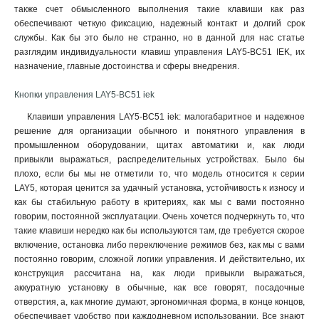
также счет обмысленного выполнения такие клавиши как раз
LAY5-BS142
1
обеспечивают четкую фиксацию, надежный контакт и долгий срок
ANE22
0
службы. Как бы это было не странно, но в данной для нас статье
AE-22
0
разглядим индивидуальности клавиш управления LAY5-BC51 IEK, их
LAY5-BW8465
1
назначение, главные достоинства и сферы внедрения.
AL-22ТЕ
0
Кнопки управления LAY5-BC51 iek
AL-22
0
LAY5
2
Клавиши управления LAY5-BC51 iek: малогабаритное и надежное
решение для организации обычного и понятного управления в
РPВВ-30N
0
промышленном оборудовании, щитах автоматики и, как люди
APВВ-22N
0
привыкли выражаться, распределительных устройствах. Было бы
AEА-22
0
плохо, если бы мы не отметили то, что модель относится к серии
AELA22
0
LAY5, которая ценится за удачный установка, устойчивость к износу и
ABLFS-22
0
как бы стабильную работу в критериях, как мы с вами постоянно
говорим, постоянной эксплуатации. Очень хочется подчеркнуть то, что
ABLFP-22
0
такие клавиши нередко как бы используются там, где требуется скорое
ABLF-22
0
включение, остановка либо переключение режимов без, как мы с вами
постоянно говорим, сложной логики управления. И действительно, их
конструкция рассчитана на, как люди привыкли выражаться,
аккуратную установку в обычные, как все говорят, посадочные
отверстия, а, как многие думают, эргономичная форма, в конце концов,
обеспечивает удобство при каждодневном использовании. Все знают