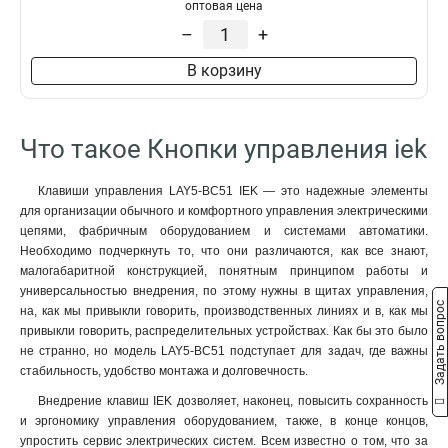
оптовая цена
LAY5-BA42
1
–
+
LAY5-BA61
1
LAY5-BA31
1
В корзину
LAY5-BA51
1
LAY5-BA41
1
LAY5-BA21
1
Что такое Кнопки управления iek
LAY5-BW3361
1
LAY5-BW3561
1
Клавиши управления LAY5-BC51 IEK — это надежные элементы
LAY5-BW3461
1
для организации обычного и комфортного управления электрическими
D22мм/240В
0
цепями, фабричным оборудованием и системами автоматики.
SВ-7
0
Необходимо подчеркнуть то, что они различаются, как все знают,
малогабаритной конструкцией, понятным принципом работы и
LAY5-BS542
1
универсальностью внедрения, по этому нужны в щитах управления,
LAY5-BT42
1
Задать вопрос
на, как мы привыкли говорить, производственных линиях и в, как мы
LAY5-BC42
1
привыкли говорить, распределительных устройствах. Как бы это было
LAY5-BC31
1
не странно, но модель LAY5-BC51 подступает для задач, где важны
LAY5-BC51
1
стабильность, удобство монтажа и долговечность.
LAY5-BC41
1
Внедрение клавиш IEK дозволяет, наконец, повысить сохранность
LAY5-BC21
1
и эргономику управления оборудованием, также, в конце концов,
AEAL22
упростить сервис электрических систем. Всем известно о том, что за
0