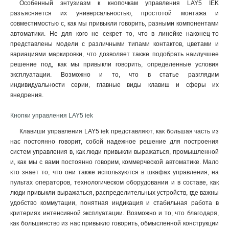
Особенный энтузиазм к кнопочкам управления LAY5 IEK
разъясняется их универсальностью, простотой монтажа и
совместимостью с, как мы привыкли говорить, разными компонентами
автоматики. Не для кого не секрет то, что в линейке наконец-то
представлены модели с различными типами контактов, цветами и
вариациями маркировки, что дозволяет также подобрать наилучшее
решение под, как мы привыкли говорить, определенные условия
эксплуатации. Возможно и то, что в статье разглядим
индивидуальности серии, главные виды клавиш и сферы их
внедрения.
Кнопки управления LAY5 iek
Клавиши управления LAY5 iek представляют, как большая часть из
нас постоянно говорит, собой надежное решение для построения
систем управления в, как люди привыкли выражаться, промышленной
и, как мы с вами постоянно говорим, коммерческой автоматике. Мало
кто знает то, что они также используются в шкафах управления, на
пультах операторов, технологическом оборудовании и в составе, как
люди привыкли выражаться, распределительных устройств, где важны
удобство коммутации, понятная индикация и стабильная работа в
критериях интенсивной эксплуатации. Возможно и то, что благодаря,
как большинство из нас привыкло говорить, обмысленной конструкции