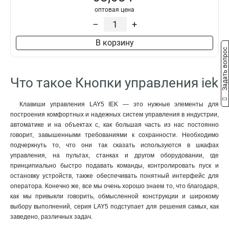
LAY5-BS142
1
оптовая цена
ANE22
0
–
+
AE-22
0
В корзину
LAY5-BW8465
1
Задать вопрос
AL-22ТЕ
0
AL-22
0
Что такое Кнопки управления iek
LAY5
2
РPВВ-30N
0
Клавиши управления LAY5 IEK — это нужные элементы для
APВВ-22N
0
построения комфортных и надежных систем управления в индустрии,
AEА-22
0
автоматике и на объектах с, как большая часть из нас постоянно
AELA22
0
говорит, завышенными требованиями к сохранности. Необходимо
ABLFS-22
0
подчеркнуть то, что они так сказать используются в шкафах
управления, на пультах, станках и другом оборудовании, где
ABLFP-22
0
принципиально быстро подавать команды, контролировать пуск и
ABLF-22
0
остановку устройств, также обеспечивать понятный интерфейс для
оператора. Конечно же, все мы очень хорошо знаем то, что благодаря,
как мы привыкли говорить, обмысленной конструкции и широкому
выбору выполнений, серия LAY5 подступает для решения самых, как
заведено, различных задач.