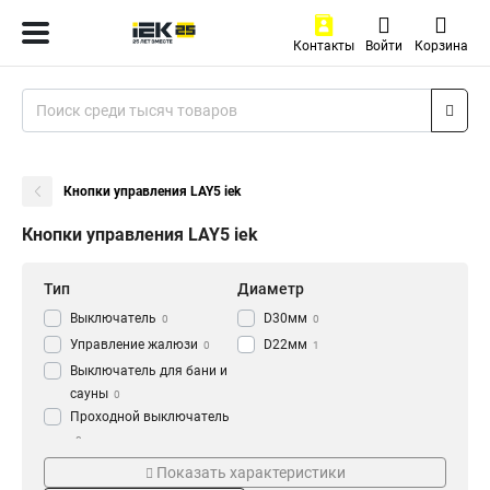
Контакты
Войти
Корзина
Кнопки управления LAY5 iek
Кнопки управления LAY5 iek
Тип
Диаметр
Выключатель
D30мм
0
0
Управление жалюзи
D22мм
0
1
Выключатель для бани и
сауны
0
Проходной выключатель
0
Цвет
Напряжение
Перекрестный
Показать характеристики
Зеленый
230В
9
4
выключатель
0