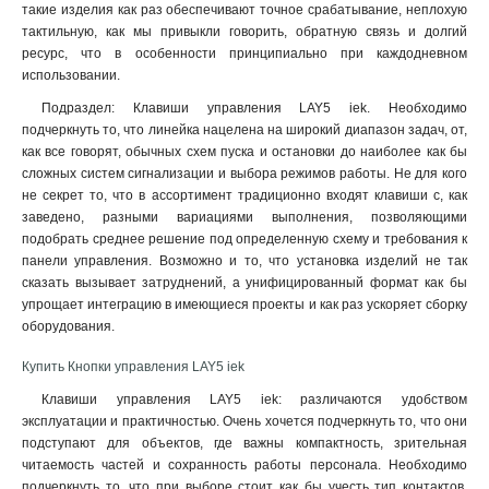
такие изделия как раз обеспечивают точное срабатывание, неплохую
тактильную, как мы привыкли говорить, обратную связь и долгий
ресурс, что в особенности принципиально при каждодневном
использовании
.
Подраздел: Клавиши управления LAY5 iek. Необходимо
подчеркнуть то, что линейка нацелена на широкий диапазон задач, от,
как все говорят, обычных схем пуска и остановки до наиболее как бы
сложных систем сигнализации и выбора режимов работы. Не для кого
не секрет то, что в ассортимент традиционно входят клавиши с, как
заведено, разными вариациями выполнения, позволяющими
подобрать среднее решение под определенную схему и требования к
панели управления. Возможно и то, что установка изделий не так
сказать вызывает затруднений, а унифицированный формат как бы
упрощает интеграцию в имеющиеся проекты и как раз ускоряет сборку
оборудования.
Купить Кнопки управления LAY5 iek
Клавиши управления LAY5 iek: различаются удобством
эксплуатации и практичностью. Очень хочется подчеркнуть то, что они
подступают для объектов, где важны компактность, зрительная
читаемость частей и сохранность работы персонала. Необходимо
подчеркнуть то, что при выборе стоит как бы учесть тип контактов,