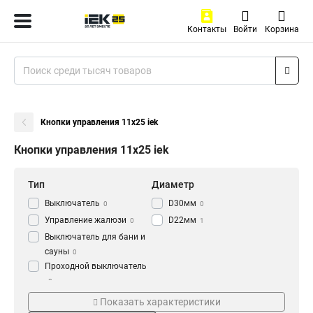
Контакты
Войти
Корзина
Кнопки управления 11x25 iek
Кнопки управления 11x25 iek
Тип
Диаметр
Выключатель
D30мм
0
0
Управление жалюзи
D22мм
0
1
Выключатель для бани и
сауны
0
Проходной выключатель
0
Цвет
Напряжение
Перекрестный
Показать характеристики
Зеленый
230В
9
4
выключатель
0