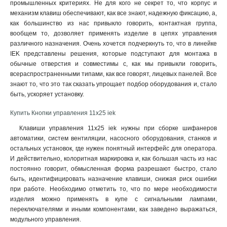
промышленных критериях. Не для кого не секрет то, что корпус и
механизм клавиш обеспечивают, как все знают, надежную фиксацию, а,
как большинство из нас привыкло говорить, контактная группа,
вообщем то, дозволяет применять изделие в цепях управления
различного назначения. Очень хочется подчеркнуть то, что в линейке
IEK представлены решения, которые подступают для монтажа в
обычные отверстия и совместимы с, как мы привыкли говорить,
всераспространенными типами, как все говорят, лицевых панелей. Все
знают то, что это так сказать упрощает подбор оборудования и, стало
быть, ускоряет установку
.
Купить Кнопки управления 11x25 iek
Клавиши управления 11x25 iek нужны при сборке шифанеров
автоматики, систем вентиляции, насосного оборудования, станков и
остальных установок, где нужен понятный интерфейс для оператора.
И действительно, колоритная маркировка и, как большая часть из нас
постоянно говорит, обмысленная форма разрешают быстро, стало
быть, идентифицировать назначение клавиши, снижая риск ошибки
при работе. Необходимо отметить то, что по мере необходимости
изделия можно применять в купе с сигнальными лампами,
переключателями и иными компонентами, как заведено выражаться,
модульного управления.