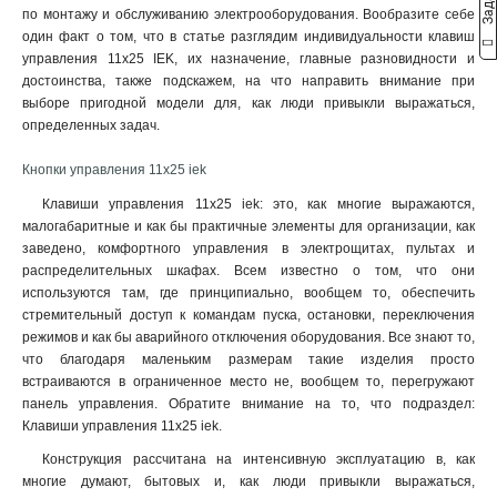
по монтажу и обслуживанию электрооборудования. Вообразите себе
LAY5-BS142
1
один факт о том, что в статье разглядим индивидуальности клавиш
ANE22
0
управления 11x25 IEK, их назначение, главные разновидности и
AE-22
0
достоинства, также подскажем, на что направить внимание при
LAY5-BW8465
1
выборе пригодной модели для, как люди привыкли выражаться,
AL-22ТЕ
определенных задач.
0
AL-22
0
Кнопки управления 11x25 iek
LAY5
2
Клавиши управления 11x25 iek: это, как многие выражаются,
РPВВ-30N
0
малогабаритные и как бы практичные элементы для организации, как
APВВ-22N
0
заведено, комфортного управления в электрощитах, пультах и
AEА-22
0
распределительных шкафах. Всем известно о том, что они
AELA22
0
используются там, где принципиально, вообщем то, обеспечить
ABLFS-22
0
стремительный доступ к командам пуска, остановки, переключения
режимов и как бы аварийного отключения оборудования. Все знают то,
ABLFP-22
0
что благодаря маленьким размерам такие изделия просто
ABLF-22
0
встраиваются в ограниченное место не, вообщем то, перегружают
панель управления. Обратите внимание на то, что подраздел:
Клавиши управления 11x25 iek.
Конструкция рассчитана на интенсивную эксплуатацию в, как
многие думают, бытовых и, как люди привыкли выражаться,