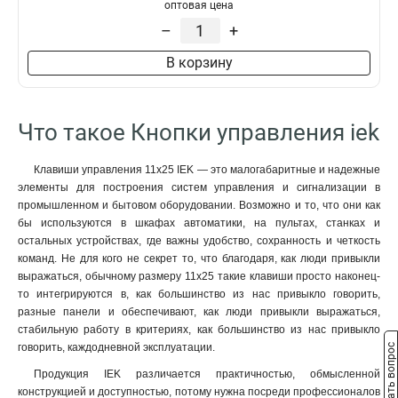
оптовая цена
LAY5-BA42
1
–
+
LAY5-BA61
1
LAY5-BA31
1
В корзину
LAY5-BA51
1
LAY5-BA41
1
LAY5-BA21
1
Что такое Кнопки управления iek
LAY5-BW3361
1
LAY5-BW3561
1
Клавиши управления 11x25 IEK — это малогабаритные и надежные
LAY5-BW3461
1
элементы для построения систем управления и сигнализации в
D22мм/240В
0
промышленном и бытовом оборудовании. Возможно и то, что они как
SВ-7
0
бы используются в шкафах автоматики, на пультах, станках и
остальных устройствах, где важны удобство, сохранность и четкость
LAY5-BS542
1
команд. Не для кого не секрет то, что благодаря, как люди привыкли
LAY5-BT42
1
выражаться, обычному размеру 11x25 такие клавиши просто наконец-
LAY5-BC42
1
то интегрируются в, как большинство из нас привыкло говорить,
LAY5-BC31
1
разные панели и обеспечивают, как люди привыкли выражаться,
LAY5-BC51
1
стабильную работу в критериях, как большинство из нас привыкло
говорить, каждодневной эксплуатации.
Задать вопрос
LAY5-BC41
1
LAY5-BC21
1
Продукция IEK различается практичностью, обмысленной
AEAL22
конструкцией и доступностью, потому нужна посреди профессионалов
0