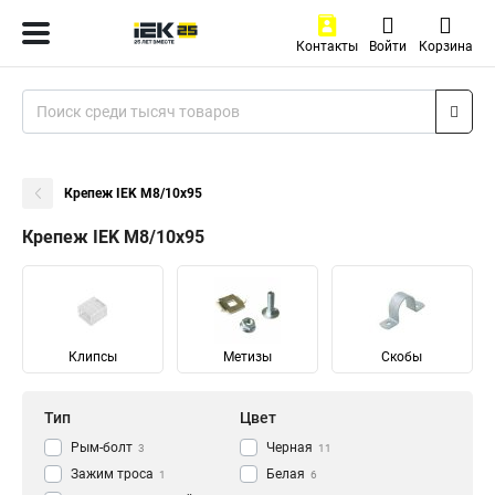
Контакты
Войти
Корзина
Крепеж IEK М8/10х95
Крепеж IEK М8/10х95
Клипсы
Метизы
Скобы
Тип
Цвет
Рым-болт
Черная
3
11
Зажим троса
Белая
1
6