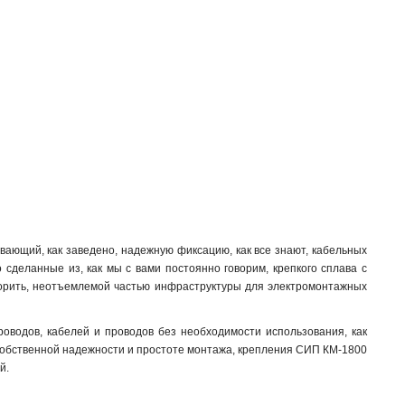
PD22
1
КС-20-155/40
1
SOT21216
0
КМ16-320/119/24
0
SOT21116
1
КМ16-240/119/24
1
SOT2116
1
PD23
1
КМ16-200/119/24
1
КБ20-400/1500
0
КС-16-155/20
1
HEL-5574
0
ающий, как заведено, надежную фиксацию, как все знают, кабельных
HEL-5562
0
 сделанные из, как мы с вами постоянно говорим, крепкого сплава с
ворить, неотъемлемой частью инфраструктуры для электромонтажных
КБ16-340/700
0
КБ16-290/700
0
HEL-5561
оводов, кабелей и проводов без необходимости использования, как
0
 собственной надежности и простоте монтажа, крепления СИП КМ-1800
CAB25
1
й.
КАБ-200
1
КАМ-4000
1