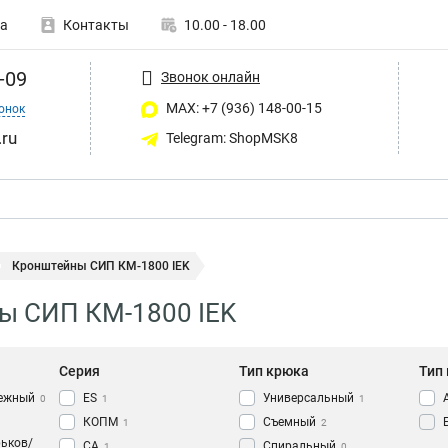
а
Контакты
10.00 - 18.00
-09
Звонок онлайн
MAX: +7 (936) 148-00-15
онок
ru
Telegram: ShopMSK8
Кронштейны СИП КМ-1800 IEK
ы СИП КМ-1800 IEK
Серия
Тип крюка
Тип
пежный
ES
Универсальный
0
1
1
КОПМ
Съемный
1
2
рьков/
CA
Спиральный
1
0