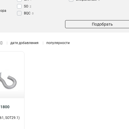
SO
2
пора
BQC
0
жуточной
Подобрать
дате добавления
популярности
-1800
1, SOT29.1)