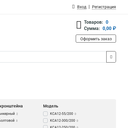
Вход
Регистрация
Товаров:
0
Сумма:
0,00 ₽
Оформить заказ
 кронштейна
Модель
Анкерный
КСА12-55/200
2
0
Болтовой
КСА12-300/200
0
0
КСА12-250/200
0