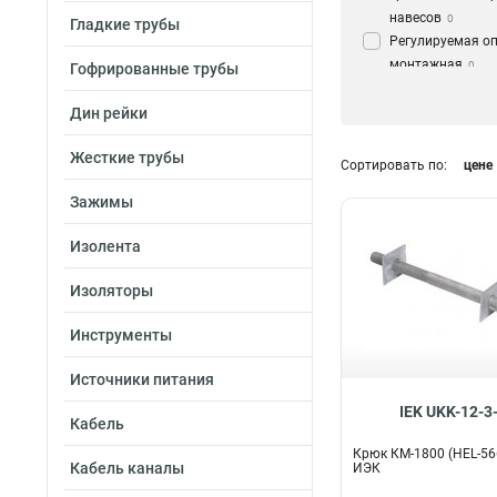
навесов
0
Гладкие трубы
Регулируемая о
монтажная
0
Гофрированные трубы
Комплект проме
подвески
Дин рейки
1
Кронштейн
2
Жесткие трубы
Крюк
13
Сортировать по:
цене
Зажимы
Изолента
Изоляторы
Инструменты
Источники питания
IEK UKK-12-3
Кабель
Крюк КМ-1800 (HEL-566
Кабель каналы
ИЭК