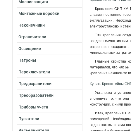
Молниезащита
Крепления СИП КМ-18
Монтажные коробки
с вами постоянно гово
эксплуатации. Необход
Наконечники
электроустановки к сте
Эти крепления созда
Ограничители
владеют симпатичным вн
разрешают создавать,
Освещение
минимальными затратам
Патроны
Главные свойства к
материалов, что как бы
Переключатели
крепления наконец-то в
Предохранители
Купить Кронштейны СИП
Установка и устано
Преобразователи
упомянуть то, что они
конструкции, с ними про
Приборы учета
Итак, Крепления СИ
Пускатели
помещений. Необходимо 
видов, как мы с вами п
Разъединители
надежной и безопасной 