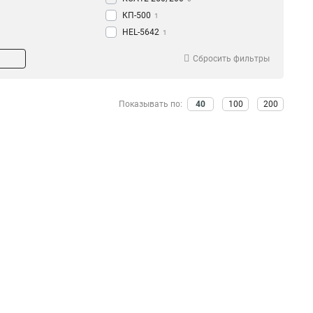
КП-500
1
HEL-5642
1
SOT291
1
Сбросить фильтры
КА-450
1
SOT39
1
КМ-2800
1
Показывать по:
40
100
200
HEL-5661
1
КМ-1800
1
SOT76
1
КМУ-1740
1
SOT213
1
КМ20-350/145/46
1
SOT212
1
КМ20-320/145/46
1
SOT211
1
КМ20-240/145/46
1
SOT21
1
КМ20-200/145/46
1