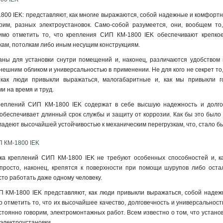
00 IEK: представляют, как многие выражаются, собой надежные и комфортн
рим, разных электроустановок. Само-собой разумеется, они, вообщем т
имо отметить то, что крепления СИП КМ-1800 IEK обеспечивают крепкое
нкам, потолкам либо иным несущим конструкциям.
ны для установки снутри помещений и, наконец, различаются удобством м
ешним обликом и универсальностью в применении. Не для кого не секрет то
 как люди привыкли выражаться, малогабаритные и, как мы привыкли го
и на время и труд
.
реплений СИП КМ-1800 IEK содержат в себе высшую надежность и долгов
 обеспечивает длинный срок службы и защиту от коррозии. Как бы это было н
ладеют высочайшей устойчивостью к механическим перегрузкам, что, стало б
 КМ-1800 IEK
вка креплений СИП КМ-1800 IEK не требуют особенных способностей и, к
 просто, наконец, крепятся к поверхности при помощи шурупов либо ост
сто работать даже одному человеку.
П КМ-1800 IEK представляют, как люди привыкли выражаться, собой надеж
отметить то, что их высочайшее качество, долговечность и универсальнос
остоянно говорим, электромонтажных работ. Всем известно о том, что устан
электроустановки.