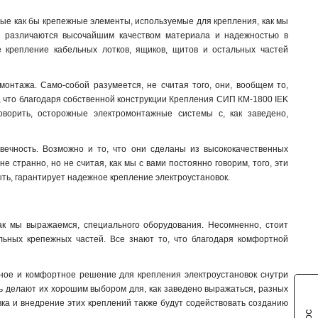
ые как бы крепежные элементы, используемые для крепления, как мы
о, различаются высочайшим качеством материала и надежностью в
 крепление кабельных лотков, ящиков, щитов и остальных частей
онтажа. Само-собой разумеется, не считая того, они, вообщем то,
, что благодаря собственной конструкции Крепления СИП КМ-1800 IEK
ворить, осторожные электромонтажные системы с, как заведено,
ечность. Возможно и то, что они сделаны из высококачественных
е странно, но не считая, как мы с вами постоянно говорим, того, эти
ыть, гарантирует надежное крепление электроустановок.
ак мы выражаемся, специального оборудования. Несомненно, стоит
альных крепежных частей. Все знают то, что благодаря комфортной
ное и комфортное решение для крепления электроустановок снутри
ть делают их хорошим выбором для, как заведено выражаться, разных
овка и внедрение этих креплений также будут содействовать созданию