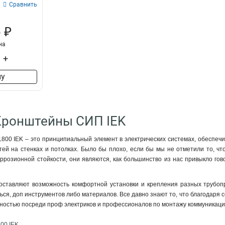
Сравнить
 ₽
на
+
ну
Кронштейны СИП IEK
00 IEK – это принципиальный элемент в электрических системах, обеспечив
тей на стенках и потолках. Было бы плохо, если бы мы не отметили то, что
ррозионной стойкости, они являются, как большинство из нас привыкло го
оставляют возможность комфортной установки и крепления разных трубопр
ся, доп инструментов либо материалов. Все давно знают то, что благодаря
ностью посреди проф электриков и профессионалов по монтажу коммуникаци
00 IEK