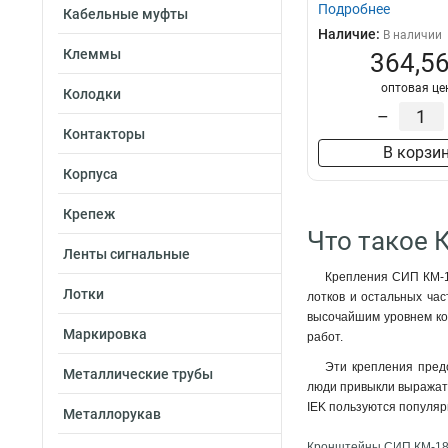
Подробнее
Кабельные муфты
Наличие:
В наличии
Клеммы
364,56
оптовая це
Колодки
–
Контакторы
В корзи
Корпуса
Крепеж
Что такое 
Ленты сигнальные
Крепления СИП КМ-18
Лотки
лотков и остальных час
высочайшим уровнем ко
Маркировка
работ.
Эти крепления пред
Металлические трубы
люди привыкли выражать
IEK пользуются популяр
Металлорукав
Кронштейны СИП КМ-18