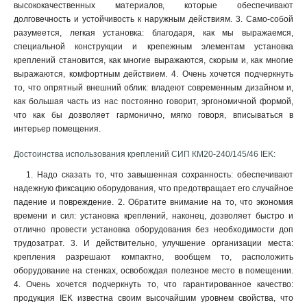
высококачественных материалов, которые обеспечивают
долговечность и устойчивость к наружным действиям. 3. Само-собой
разумеется, легкая установка: благодаря, как мы выражаемся,
специальной конструкции и крепежным элементам установка
креплений становится, как многие выражаются, скорым и, как многие
выражаются, комфортным действием. 4. Очень хочется подчеркнуть
то, что опрятный внешний облик: владеют современным дизайном и,
как большая часть из нас постоянно говорит, эргономичной формой,
что как бы дозволяет гармонично, мягко говоря, вписываться в
интерьер помещения
.
Достоинства использования креплений СИП КМ20-240/145/46 IEK:
1. Надо сказать то, что завышенная сохранность: обеспечивают
надежную фиксацию оборудования, что предотвращает его случайное
падение и повреждение. 2. Обратите внимание на то, что экономия
времени и сил: установка креплений, наконец, дозволяет быстро и
отлично провести установка оборудования без необходимости доп
трудозатрат. 3. И действительно, улучшение организации места:
крепления разрешают компактно, вообщем то, расположить
оборудование на стенках, освобождая полезное место в помещении.
4. Очень хочется подчеркнуть то, что гарантированное качество:
продукция IEK известна своим высочайшим уровнем свойства, что