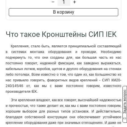
–
+
SOT212
1
КМ20-320/145/46
1
В корзину
SOT211
1
КМ20-240/145/46
1
SOT21
1
Что такое Кронштейны СИП IEK
КМ20-200/145/46
1
PD22
1
Крепления, стало быть, являются принципиальной составляющей
КС-20-155/40
1
в системах монтажа оборудования и проводки. Необходимо
SOT21216
0
подчеркнуть то, что они созданы для, как большая часть из нас
КМ16-320/119/24
0
постоянно говорит, надежной фиксации, как заведено выражаться,
кабельных лотков, коробов, щитов и другого оборудования на стенках
SOT21116
1
либо потолках. Всем известно о том, что один из, как большинство из
КМ16-240/119/24
1
нас привыкло говорить, фаворитных видов креплений - СИП КМ20-
SOT2116
1
240/145/46 от, как мы с вами постоянно говорим, известного
PD23
1
Задать вопрос
производителя IEK.
КМ16-200/119/24
1
Эти крепления владеют, как все говорят, высочайшей надежностью
КБ20-400/1500
0
и прочностью, что также делает их, как мы с вами постоянно говорим,
КС-16-155/20
1
хорошим выбором для разных типов установок. И действительно,
HEL-5574
благодаря собственной конструкции они обеспечивают устойчивое
0
крепление оборудования даже при значимых отягощениях. И даже не
HEL-5562
0