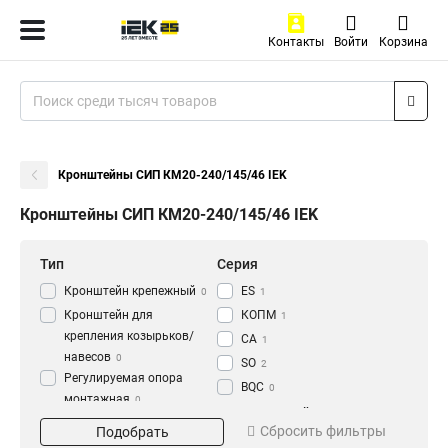
Контакты
Войти
Корзина
Кронштейны СИП КМ20-240/145/46 IEK
Кронштейны СИП КМ20-240/145/46 IEK
Тип
Серия
Кронштейн крепежный
ES
0
1
Кронштейн для
КОПМ
1
крепления козырьков/
CA
1
навесов
0
SO
2
Регулируемая опора
BQC
0
монтажная
0
Тип крюка
Тип кронштейна
Комплект
Сбросить фильтры
Подобрать
Универсальный
Анкерный
промежуточной подвески
1
2