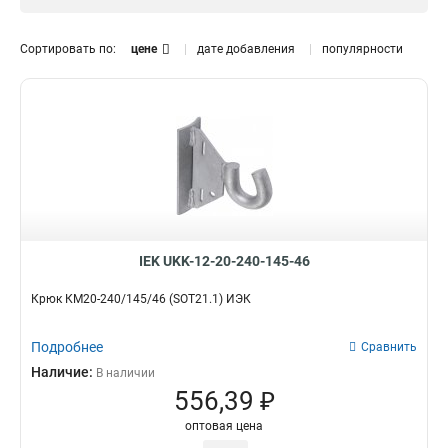
Съемный
Болтовой
1
2
0
Кронштейн
2
Спиральный
0
Сортировать по:
цене
дате добавления
популярности
Крюк
13
Модель
КСА12-55/200
0
КСА12-300/200
0
КСА12-250/200
0
КП-500
1
HEL-5642
1
SOT291
1
КА-450
1
SOT39
IEK UKK-12-20-240-145-46
1
КМ-2800
1
Крюк КМ20-240/145/46 (SOT21.1) ИЭК
HEL-5661
1
КМ-1800
1
Подробнее
Сравнить
SOT76
1
Наличие:
В наличии
КМУ-1740
1
556,39 ₽
SOT213
1
оптовая цена
КМ20-350/145/46
1