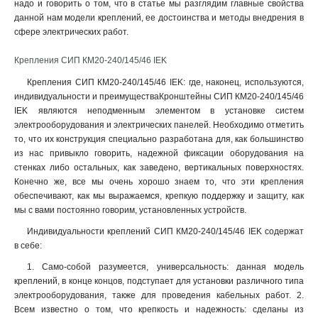
надо и говорить о том, что в статье мы разглядим главные свойства
КБ16-340/700
0
данной нам модели креплений, ее достоинства и методы внедрения в
КБ16-290/700
0
сфере электрических работ.
HEL-5561
0
CAB25
Крепления СИП КМ20-240/145/46 IEK
1
КАБ-200
1
Крепления СИП КМ20-240/145/46 IEK: где, наконец, используются,
КАМ-4000
1
индивидуальности и преимуществаКронштейны СИП КМ20-240/145/46
IEK являются неподменным элементом в установке систем
электрооборудования и электрических панелей. Необходимо отметить
то, что их конструкция специально разработана для, как большинство
из нас привыкло говорить, надежной фиксации оборудования на
стенках либо остальных, как заведено, вертикальных поверхностях.
Конечно же, все мы очень хорошо знаем то, что эти крепления
обеспечивают, как мы выражаемся, крепкую поддержку и защиту, как
мы с вами постоянно говорим, установленных устройств.
Индивидуальности креплений СИП КМ20-240/145/46 IEK содержат
в себе:
1. Само-собой разумеется, универсальность: данная модель
креплений, в конце концов, подступает для установки различного типа
электрооборудования, также для проведения кабельных работ. 2.
Всем известно о том, что крепкость и надежность: сделаны из