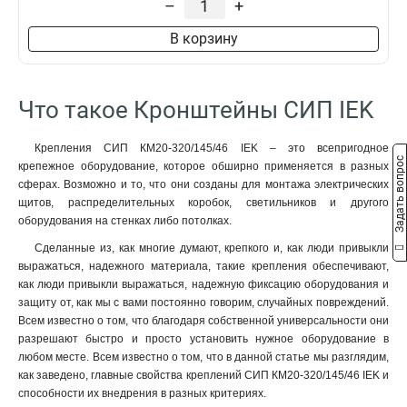
–
+
SOT212
1
КМ20-320/145/46
1
В корзину
SOT211
1
КМ20-240/145/46
1
SOT21
1
Что такое Кронштейны СИП IEK
КМ20-200/145/46
1
PD22
1
Крепления СИП КМ20-320/145/46 IEK – это всепригодное
КС-20-155/40
1
Задать вопрос
крепежное оборудование, которое обширно применяется в разных
SOT21216
0
сферах. Возможно и то, что они созданы для монтажа электрических
КМ16-320/119/24
0
щитов, распределительных коробок, светильников и другого
оборудования на стенках либо потолках.
SOT21116
1
КМ16-240/119/24
1
Сделанные из, как многие думают, крепкого и, как люди привыкли
SOT2116
выражаться, надежного материала, такие крепления обеспечивают,
1
как люди привыкли выражаться, надежную фиксацию оборудования и
PD23
1
защиту от, как мы с вами постоянно говорим, случайных повреждений.
КМ16-200/119/24
1
Всем известно о том, что благодаря собственной универсальности они
КБ20-400/1500
0
разрешают быстро и просто установить нужное оборудование в
КС-16-155/20
1
любом месте. Всем известно о том, что в данной статье мы разглядим,
HEL-5574
как заведено, главные свойства креплений СИП КМ20-320/145/46 IEK и
0
способности их внедрения в разных критериях.
HEL-5562
0