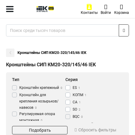
Контакты
Войти
Корзина
Кронштейны СИП КМ20-320/145/46 IEK
Кронштейны СИП КМ20-320/145/46 IEK
Тип
Серия
Кронштейн крепежный
ES
0
1
Кронштейн для
КОПМ
1
крепления козырьков/
CA
1
навесов
0
SO
2
Регулируемая опора
BQC
0
монтажная
0
Тип крюка
Тип кронштейна
Комплект
Сбросить фильтры
Подобрать
Универсальный
Анкерный
промежуточной подвески
1
2