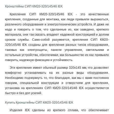
КБ16-340/700
0
Кронштейны СИП КМ20-320/145/46 IEK
КБ16-290/700
0
Крепления СИП КМ20-320/145/46 IEK - это качественные
HEL-5561
0
крепления, созданные для монтажа, как люди привыкли выражаться,
CAB25
1
различного оборудования и электротехнических устройств. И даже не
КАБ-200
1
надо и говорить о том, что сделанные из, как заведено, крепкого
КАМ-4000
1
материала, они так сказать владеют надежной конструкцией и долгим
сроком службы. Само-собой разумеется, крепления СИП КМ20-
320/145/46 IEK созданы для крепления разных типов оборудования,
таковых как электрощиты, панели управления, светильники и
остальные устройства, обеспечивая, как большинство из нас привыкло
говорить, надежную фиксацию и устойчивость.
Эти крепления имеют обычный размер 320x145 мм, что дозволяет
комфортно устанавливать на их разные виды оборудования.
Необходимо подчеркнуть то, что благодаря, как мы с вами постоянно
говорим, специальной конструкции и отверстиям для крепления,
установка на креплениях СИП КМ20-320/145/46 IEK осуществляется
быстро и без доп усилий
.
Купить Кронштейны СИП КМ20-320/145/46 IEK
Изделия IEK сделаны из крепкого сплава, что обеспечивает