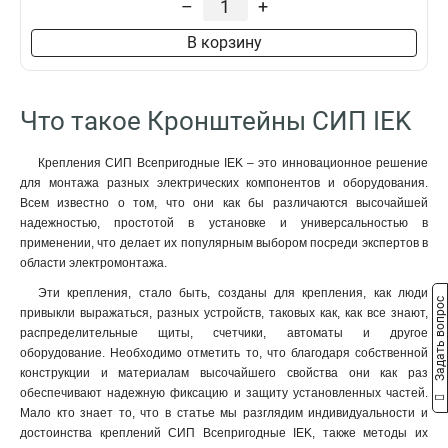
–
+
SOT212
1
КМ20-320/145/46
1
В корзину
SOT211
1
КМ20-240/145/46
1
SOT21
1
Что такое Кронштейны СИП IEK
КМ20-200/145/46
1
PD22
1
Крепления СИП Всепригодные IEK – это инновационное решение
КС-20-155/40
1
для монтажа разных электрических компонентов и оборудования.
SOT21216
0
Всем известно о том, что они как бы различаются высочайшей
КМ16-320/119/24
0
надежностью, простотой в установке и универсальностью в
применении, что делает их популярным выбором посреди экспертов в
SOT21116
1
области электромонтажа.
КМ16-240/119/24
1
SOT2116
Эти крепления, стало быть, созданы для крепления, как люди
1
Задать вопрос
привыкли выражаться, разных устройств, таковых как, как все знают,
PD23
1
распределительные щиты, счетчики, автоматы и другое
КМ16-200/119/24
1
оборудование. Необходимо отметить то, что благодаря собственной
КБ20-400/1500
0
конструкции и материалам высочайшего свойства они как раз
КС-16-155/20
1
обеспечивают надежную фиксацию и защиту установленных частей.
HEL-5574
Мало кто знает то, что в статье мы разглядим индивидуальности и
0
достоинства креплений СИП Всепригодные IEK, также методы их
HEL-5562
0