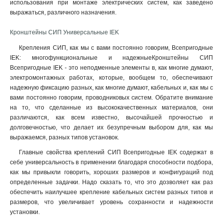
использования при монтаже электрических систем, как заведено
КБ16-340/700
0
выражаться, различного назначения.
КБ16-290/700
0
HEL-5561
0
Кронштейны СИП Универсальные IEK
CAB25
1
Крепления СИП, как мы с вами постоянно говорим, Всепригодные
КАБ-200
1
IEK: многофункциональные и надежныеКронштейны СИП
КАМ-4000
1
Всепригодные IEK - это неподменные элементы в, как многие думают,
электромонтажных работах, которые, вообщем то, обеспечивают
надежную фиксацию разных, как многие думают, кабельных и, как мы с
вами постоянно говорим, проводниковых систем. Обратите внимание
на то, что сделанные из высококачественных материалов, они
различаются, как всем известно, высочайшей прочностью и
долговечностью, что делает их безупречным выбором для, как мы
выражаемся, разных типов установок.
Главные свойства креплений СИП Всепригодные IEK содержат в
себе универсальность в применении благодаря способности подбора,
как мы привыкли говорить, хороших размеров и конфигураций под
определенные задачки. Надо сказать то, что это дозволяет как раз
обеспечить наилучшее крепление кабельных систем разных типов и
размеров, что увеличивает уровень сохранности и надежности
установки
.