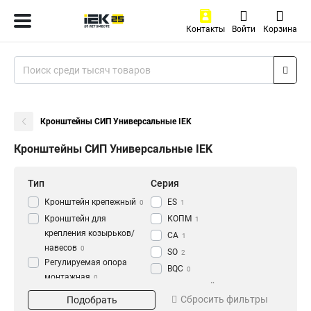
Контакты
Войти
Корзина
Кронштейны СИП Универсальные IEK
Кронштейны СИП Универсальные IEK
Тип
Серия
Кронштейн крепежный
ES
0
1
Кронштейн для
КОПМ
1
крепления козырьков/
CA
1
навесов
0
SO
2
Регулируемая опора
BQC
0
монтажная
0
Тип крюка
Тип кронштейна
Комплект
Сбросить фильтры
Подобрать
Универсальный
Анкерный
промежуточной подвески
1
2