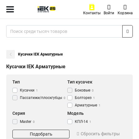
Контакты
Войти
Корзина
Кусачки IEK Арматурные
Кусачки IEK Арматурные
Тип
Тип кусачек
Кусачки
Боковые
1
0
Пассатижи/плоскгубцы
Болторез
0
1
Арматурные
1
Серия
Модель
Master
КПЛ-14
0
1
Длина
Сбросить фильтры
Подобрать
160мм
0