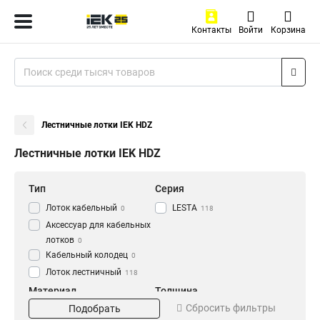
Контакты
Войти
Корзина
Лестничные лотки IEK HDZ
Лестничные лотки IEK HDZ
Тип
Серия
Лоток кабельный
LESTA
0
118
Аксессуар для кабельных
лотков
0
Кабельный колодец
0
Лоток лестничный
118
Материал
Толщина
Сбросить фильтры
Подобрать
HDZ
1.2 мм
56
0