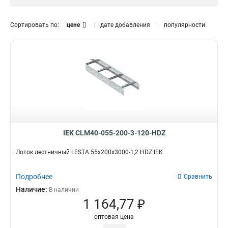
1.5 мм
0
Размер лотка, мм
Сортировать по:
цене
дате добавления
популярности
50х300х3000
0
50х200х3000
0
50х500х3000
0
150х600х6000
2
150х600х3000
2
150х500х6000
2
150х500х3000
2
150х400х6000
2
150х400х3000
2
IEK CLM40-055-200-3-120-HDZ
150х300х6000
2
Лоток лестничный LESTA 55х200х3000-1,2 HDZ IEK
150х300х3000
2
150х200х6000
2
Подробнее
Сравнить
150х200х3000
2
Наличие:
В наличии
100х600х6000
2
1 164,77 ₽
100х500х6000
2
100х400х6000
2
оптовая цена
100х300х6000
2