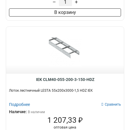
–
+
100х200х6000
2
В корзину
80х600х6000
2
80х500х6000
2
80х400х6000
3
80х300х6000
2
80х200х6000
2
55х600х6000
2
55х500х6000
2
55х400х6000
2
55х300х6000
2
55х200х6000
2
IEK CLM40-055-200-3-150-HDZ
100х600х3000
4
100х500х3000
4
Лоток лестничный LESTA 55х200х3000-1,5 HDZ IEK
100х400х3000
4
100х300х3000
Подробнее
4
Сравнить
100х200х3000
4
Наличие:
В наличии
80х600х3000
1 207,33 ₽
4
80х200х3000
5
оптовая цена