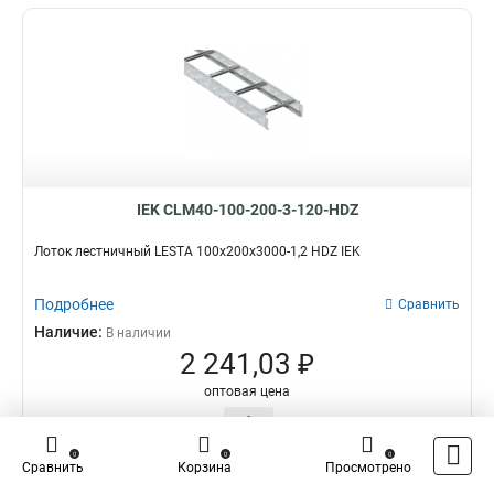
IEK CLM40-100-200-3-120-HDZ
Лоток лестничный LESTA 100х200х3000-1,2 HDZ IEK
Подробнее
Сравнить
Наличие:
В наличии
2 241,03 ₽
оптовая цена
–
+
0
0
0
В корзину
Сравнить
Корзина
Просмотрено