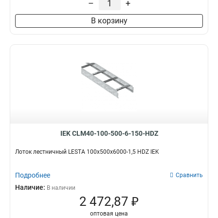
–
+
100х200х6000
2
В корзину
80х600х6000
2
80х500х6000
2
80х400х6000
3
80х300х6000
2
80х200х6000
2
55х600х6000
2
55х500х6000
2
55х400х6000
2
55х300х6000
2
55х200х6000
2
IEK CLM40-100-500-6-150-HDZ
100х600х3000
4
100х500х3000
4
Лоток лестничный LESTA 100х500х6000-1,5 HDZ IEK
100х400х3000
4
100х300х3000
Подробнее
4
Сравнить
100х200х3000
4
Наличие:
В наличии
80х600х3000
2 472,87 ₽
4
80х200х3000
5
оптовая цена