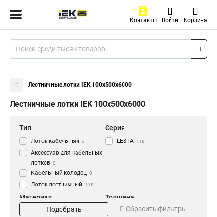
Контакты
Войти
Корзина
Лестничные лотки IEK 100х500х6000
Лестничные лотки IEK 100х500х6000
Тип
Серия
Лоток кабельный
LESTA
0
118
Аксессуар для кабельных
лотков
0
Кабельный колодец
0
Лоток лестничный
118
Материал
Толщина
Сбросить фильтры
Подобрать
HDZ
1.2 мм
56
0