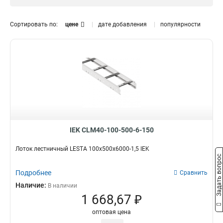
1.5 мм
0
Размер лотка, мм
Сортировать по:
цене
дате добавления
популярности
50х300х3000
0
50х200х3000
0
50х500х3000
0
150х600х6000
2
150х600х3000
2
150х500х6000
2
150х500х3000
2
150х400х6000
2
150х400х3000
2
IEK CLM40-100-500-6-150
150х300х6000
2
Лоток лестничный LESTA 100х500х6000-1,5 IEK
150х300х3000
2
Задать вопрос
150х200х6000
2
Подробнее
Сравнить
150х200х3000
2
Наличие:
В наличии
100х600х6000
2
1 668,67 ₽
100х500х6000
2
100х400х6000
2
оптовая цена
100х300х6000
2