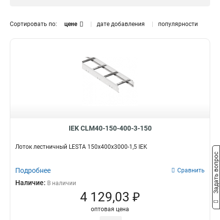
1.5 мм
0
Размер лотка, мм
Сортировать по:
цене
дате добавления
популярности
50х300х3000
0
50х200х3000
0
50х500х3000
0
150х600х6000
2
150х600х3000
2
150х500х6000
2
150х500х3000
2
150х400х6000
2
150х400х3000
2
IEK CLM40-150-400-3-150
150х300х6000
2
Лоток лестничный LESTA 150х400х3000-1,5 IEK
150х300х3000
2
Задать вопрос
150х200х6000
2
Подробнее
Сравнить
150х200х3000
2
Наличие:
В наличии
100х600х6000
2
4 129,03 ₽
100х500х6000
2
100х400х6000
2
оптовая цена
100х300х6000
2