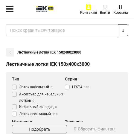
Контакты
Войти
Корзина
Лестничные лотки IEK 150х400х3000
Лестничные лотки IEK 150х400х3000
Тип
Серия
Лоток кабельный
LESTA
0
118
Аксессуар для кабельных
лотков
0
Кабельный колодец
0
Лоток лестничный
118
Материал
Толщина
Сбросить фильтры
Подобрать
HDZ
1.2 мм
56
0