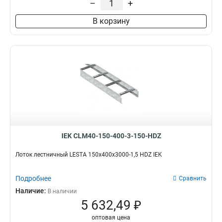
–
+
100х200х6000
2
В корзину
80х600х6000
2
80х500х6000
2
80х400х6000
3
80х300х6000
2
80х200х6000
2
55х600х6000
2
55х500х6000
2
55х400х6000
2
55х300х6000
2
55х200х6000
2
IEK CLM40-150-400-3-150-HDZ
100х600х3000
4
100х500х3000
4
Лоток лестничный LESTA 150х400х3000-1,5 HDZ IEK
100х400х3000
4
100х300х3000
Подробнее
4
Сравнить
100х200х3000
4
Наличие:
В наличии
80х600х3000
5 632,49 ₽
4
80х200х3000
5
оптовая цена