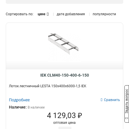
1.5 мм
0
Размер лотка, мм
Сортировать по:
цене
дате добавления
популярности
50х300х3000
0
50х200х3000
0
50х500х3000
0
150х600х6000
2
150х600х3000
2
150х500х6000
2
150х500х3000
2
150х400х6000
2
150х400х3000
2
IEK CLM40-150-400-6-150
150х300х6000
2
Лоток лестничный LESTA 150х400х6000-1,5 IEK
150х300х3000
2
Задать вопрос
150х200х6000
2
Подробнее
Сравнить
150х200х3000
2
Наличие:
В наличии
100х600х6000
2
4 129,03 ₽
100х500х6000
2
100х400х6000
2
оптовая цена
100х300х6000
2