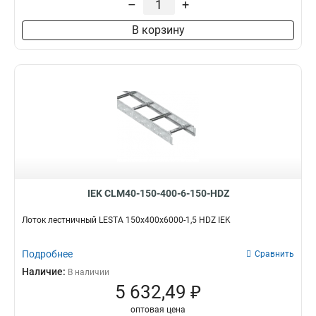
–
+
100х200х6000
2
В корзину
80х600х6000
2
80х500х6000
2
80х400х6000
3
80х300х6000
2
80х200х6000
2
55х600х6000
2
55х500х6000
2
55х400х6000
2
55х300х6000
2
55х200х6000
2
IEK CLM40-150-400-6-150-HDZ
100х600х3000
4
100х500х3000
4
Лоток лестничный LESTA 150х400х6000-1,5 HDZ IEK
100х400х3000
4
100х300х3000
Подробнее
4
Сравнить
100х200х3000
4
Наличие:
В наличии
80х600х3000
5 632,49 ₽
4
80х200х3000
5
оптовая цена