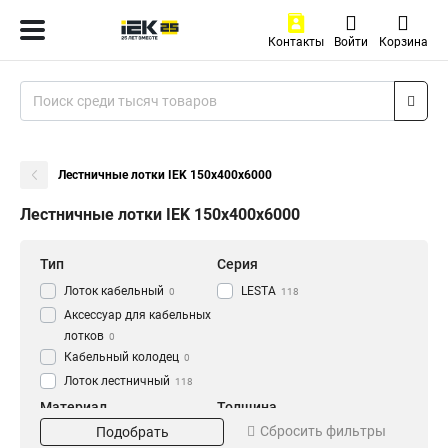
Контакты
Войти
Корзина
Лестничные лотки IEK 150х400х6000
Лестничные лотки IEK 150х400х6000
Тип
Серия
Лоток кабельный
LESTA
0
118
Аксессуар для кабельных
лотков
0
Кабельный колодец
0
Лоток лестничный
118
Материал
Толщина
Сбросить фильтры
Подобрать
HDZ
1.2 мм
56
0