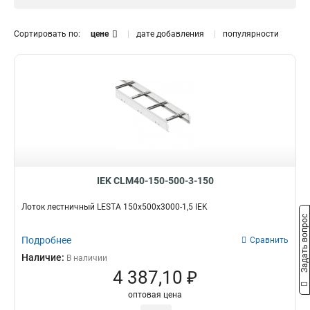
1.5 мм
0
Размер лотка, мм
Сортировать по:
цене
дате добавления
популярности
50х300х3000
0
50х200х3000
0
50х500х3000
0
150х600х6000
2
150х600х3000
2
150х500х6000
2
150х500х3000
2
150х400х6000
2
150х400х3000
2
IEK CLM40-150-500-3-150
150х300х6000
2
Лоток лестничный LESTA 150х500х3000-1,5 IEK
150х300х3000
2
Задать вопрос
150х200х6000
2
Подробнее
Сравнить
150х200х3000
2
Наличие:
В наличии
100х600х6000
2
4 387,10 ₽
100х500х6000
2
100х400х6000
2
оптовая цена
100х300х6000
2