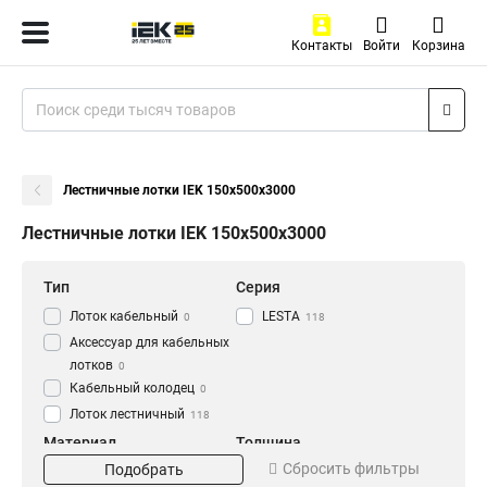
Контакты
Войти
Корзина
Лестничные лотки IEK 150х500х3000
Лестничные лотки IEK 150х500х3000
Тип
Серия
Лоток кабельный
LESTA
0
118
Аксессуар для кабельных
лотков
0
Кабельный колодец
0
Лоток лестничный
118
Материал
Толщина
Сбросить фильтры
Подобрать
HDZ
1.2 мм
56
0