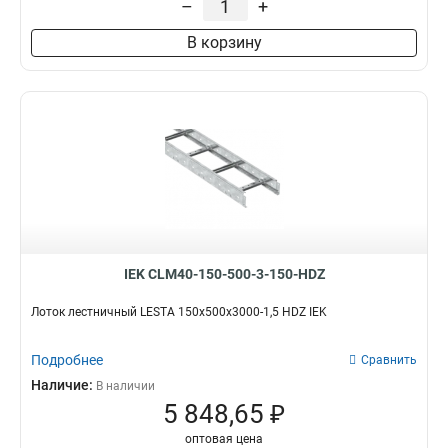
–
+
100х200х6000
2
В корзину
80х600х6000
2
80х500х6000
2
80х400х6000
3
80х300х6000
2
80х200х6000
2
55х600х6000
2
55х500х6000
2
55х400х6000
2
55х300х6000
2
55х200х6000
2
IEK CLM40-150-500-3-150-HDZ
100х600х3000
4
100х500х3000
4
Лоток лестничный LESTA 150х500х3000-1,5 HDZ IEK
100х400х3000
4
100х300х3000
Подробнее
4
Сравнить
100х200х3000
4
Наличие:
В наличии
80х600х3000
5 848,65 ₽
4
80х200х3000
5
оптовая цена