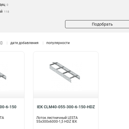
дец
0
ый
118
Подобрать
дате добавления
популярности
00-6-150
IEK CLM40-055-300-6-150-HDZ
STA
Лоток лестничный LESTA
55х300х6000-1,5 HDZ IEK