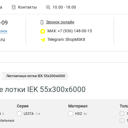
а
Контакты
10.00 - 18.00
-09
Звонок онлайн
MAX: +7 (936) 148-00-15
онок
ru
Telegram: ShopMSK8
Лестничные лотки IEK 55х300х6000
 лотки IEK 55х300х6000
Серия
Материал
Тол
й
LESTA
HDZ
0
118
56
абельных