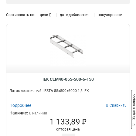
1.5 мм
0
Размер лотка, мм
Сортировать по:
цене
дате добавления
популярности
50х300х3000
0
50х200х3000
0
50х500х3000
0
150х600х6000
2
150х600х3000
2
150х500х6000
2
150х500х3000
2
150х400х6000
2
150х400х3000
2
IEK CLM40-055-500-6-150
150х300х6000
2
Лоток лестничный LESTA 55х500х6000-1,5 IEK
150х300х3000
2
Задать вопрос
150х200х6000
2
Подробнее
Сравнить
150х200х3000
2
Наличие:
В наличии
100х600х6000
2
1 133,89 ₽
100х500х6000
2
100х400х6000
2
оптовая цена
100х300х6000
2