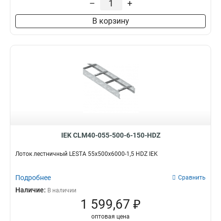
–
+
100х200х6000
2
В корзину
80х600х6000
2
80х500х6000
2
80х400х6000
3
80х300х6000
2
80х200х6000
2
55х600х6000
2
55х500х6000
2
55х400х6000
2
55х300х6000
2
55х200х6000
2
IEK CLM40-055-500-6-150-HDZ
100х600х3000
4
100х500х3000
4
Лоток лестничный LESTA 55х500х6000-1,5 HDZ IEK
100х400х3000
4
100х300х3000
Подробнее
4
Сравнить
100х200х3000
4
Наличие:
В наличии
80х600х3000
1 599,67 ₽
4
80х200х3000
5
оптовая цена