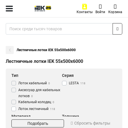
Контакты
Войти
Корзина
Лестничные лотки IEK 55х500х6000
Лестничные лотки IEK 55х500х6000
Тип
Серия
Лоток кабельный
LESTA
0
118
Аксессуар для кабельных
лотков
0
Кабельный колодец
0
Лоток лестничный
118
Материал
Толщина
Сбросить фильтры
Подобрать
HDZ
1.2 мм
56
0