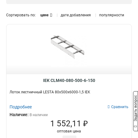
1.5 мм
0
Размер лотка, мм
Сортировать по:
цене
дате добавления
популярности
50х300х3000
0
50х200х3000
0
50х500х3000
0
150х600х6000
2
150х600х3000
2
150х500х6000
2
150х500х3000
2
150х400х6000
2
150х400х3000
2
IEK CLM40-080-500-6-150
150х300х6000
2
Лоток лестничный LESTA 80х500х6000-1,5 IEK
150х300х3000
2
Задать вопрос
150х200х6000
2
Подробнее
Сравнить
150х200х3000
2
Наличие:
В наличии
100х600х6000
2
1 552,11 ₽
100х500х6000
2
100х400х6000
2
оптовая цена
100х300х6000
2