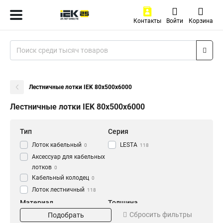
Контакты
Войти
Корзина
Лестничные лотки IEK 80х500х6000
Лестничные лотки IEK 80х500х6000
Тип
Серия
Лоток кабельный
LESTA
0
118
Аксессуар для кабельных
лотков
0
Кабельный колодец
0
Лоток лестничный
118
Материал
Толщина
Сбросить фильтры
Подобрать
HDZ
1.2 мм
56
0