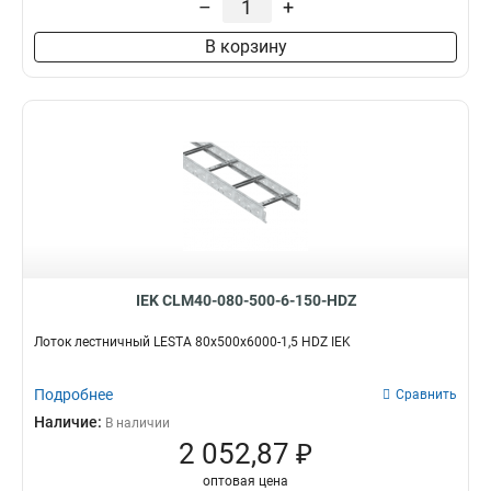
–
+
100х200х6000
2
В корзину
80х600х6000
2
80х500х6000
2
80х400х6000
3
80х300х6000
2
80х200х6000
2
55х600х6000
2
55х500х6000
2
55х400х6000
2
55х300х6000
2
55х200х6000
2
IEK CLM40-080-500-6-150-HDZ
100х600х3000
4
100х500х3000
4
Лоток лестничный LESTA 80х500х6000-1,5 HDZ IEK
100х400х3000
4
100х300х3000
Подробнее
4
Сравнить
100х200х3000
4
Наличие:
В наличии
80х600х3000
2 052,87 ₽
4
80х200х3000
5
оптовая цена