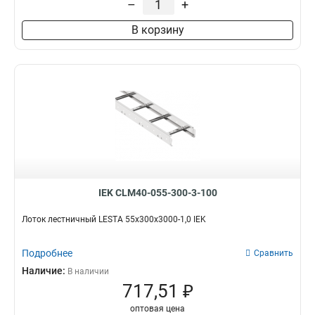
–
+
100х200х6000
2
В корзину
80х600х6000
2
80х500х6000
2
80х400х6000
3
80х300х6000
2
80х200х6000
2
55х600х6000
2
55х500х6000
2
55х400х6000
2
55х300х6000
2
55х200х6000
2
IEK CLM40-055-300-3-100
100х600х3000
4
100х500х3000
4
Лоток лестничный LESTA 55х300х3000-1,0 IEK
100х400х3000
4
100х300х3000
Подробнее
4
Сравнить
100х200х3000
4
Наличие:
В наличии
80х600х3000
717,51 ₽
4
80х200х3000
5
оптовая цена