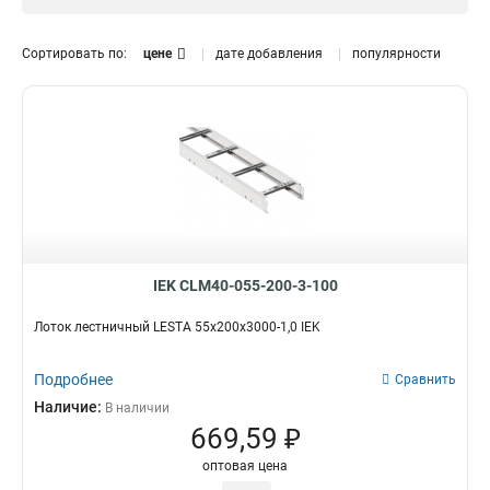
1.5 мм
0
Размер лотка, мм
Сортировать по:
цене
дате добавления
популярности
50х300х3000
0
50х200х3000
0
50х500х3000
0
150х600х6000
2
150х600х3000
2
150х500х6000
2
150х500х3000
2
150х400х6000
2
150х400х3000
2
IEK CLM40-055-200-3-100
150х300х6000
2
Лоток лестничный LESTA 55х200х3000-1,0 IEK
150х300х3000
2
150х200х6000
2
Подробнее
Сравнить
150х200х3000
2
Наличие:
В наличии
100х600х6000
2
669,59 ₽
100х500х6000
2
100х400х6000
2
оптовая цена
100х300х6000
2