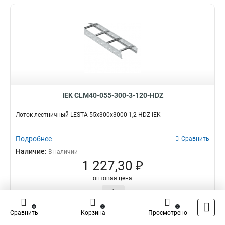
IEK CLM40-055-300-3-120-HDZ
Лоток лестничный LESTA 55х300х3000-1,2 HDZ IEK
Подробнее
Сравнить
Наличие:
В наличии
1 227,30 ₽
оптовая цена
–
+
0
0
0
В корзину
Сравнить
Корзина
Просмотрено