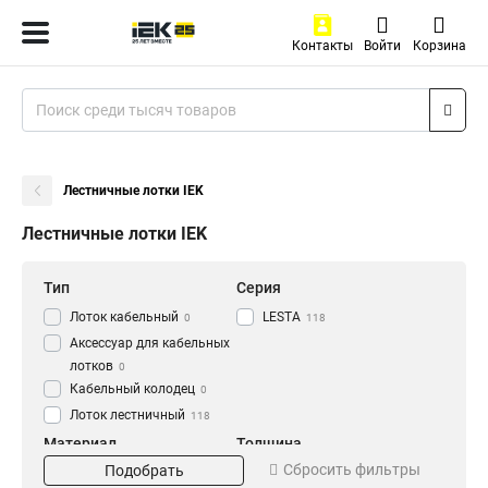
Контакты
Войти
Корзина
Лестничные лотки IEK
Лестничные лотки IEK
Тип
Серия
Лоток кабельный
LESTA
0
118
Аксессуар для кабельных
лотков
0
Кабельный колодец
0
Лоток лестничный
118
Материал
Толщина
Сбросить фильтры
Подобрать
HDZ
1.2 мм
56
0