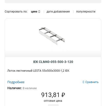
1.5 мм
0
Размер лотка, мм
Сортировать по:
цене
дате добавления
популярности
50х300х3000
0
50х200х3000
0
50х500х3000
0
150х600х6000
2
150х600х3000
2
150х500х6000
2
150х500х3000
2
150х400х6000
2
150х400х3000
2
IEK CLM40-055-500-3-120
150х300х6000
2
Лоток лестничный LESTA 55х500х3000-1,2 IEK
150х300х3000
2
150х200х6000
2
Подробнее
Сравнить
150х200х3000
2
Наличие:
В наличии
100х600х6000
2
913,81 ₽
100х500х6000
2
100х400х6000
2
оптовая цена
100х300х6000
2