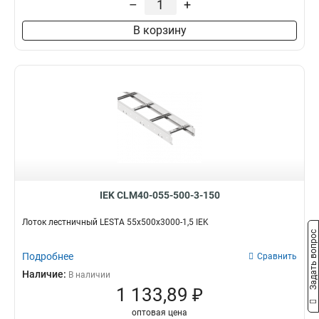
–
+
100х200х6000
2
В корзину
80х600х6000
2
80х500х6000
2
80х400х6000
3
80х300х6000
2
80х200х6000
2
55х600х6000
2
55х500х6000
2
55х400х6000
2
55х300х6000
2
55х200х6000
2
IEK CLM40-055-500-3-150
100х600х3000
4
100х500х3000
4
Лоток лестничный LESTA 55х500х3000-1,5 IEK
Задать вопрос
100х400х3000
4
100х300х3000
Подробнее
4
Сравнить
100х200х3000
4
Наличие:
В наличии
80х600х3000
1 133,89 ₽
4
80х200х3000
5
оптовая цена