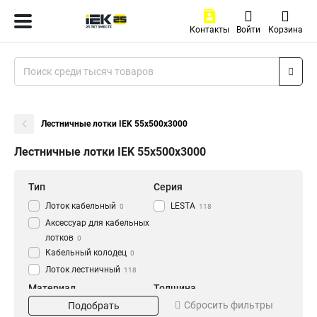
Контакты
Войти
Корзина
Лестничные лотки IEK 55х500х3000
Лестничные лотки IEK 55х500х3000
Тип
Серия
Лоток кабельный
LESTA
0
118
Аксессуар для кабельных
лотков
0
Кабельный колодец
0
Лоток лестничный
118
Материал
Толщина
Сбросить фильтры
Подобрать
HDZ
1.2 мм
56
0