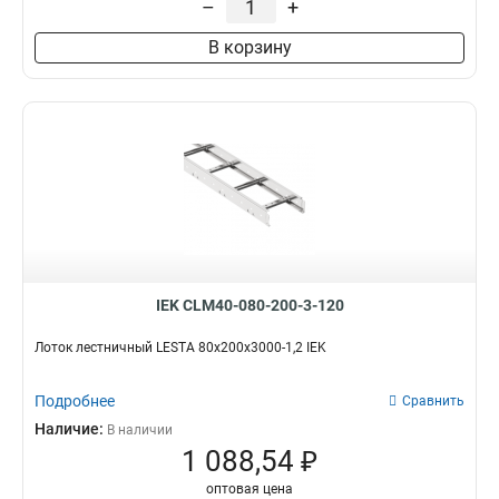
–
+
100х200х6000
2
В корзину
80х600х6000
2
80х500х6000
2
80х400х6000
3
80х300х6000
2
80х200х6000
2
55х600х6000
2
55х500х6000
2
55х400х6000
2
55х300х6000
2
55х200х6000
2
IEK CLM40-080-200-3-120
100х600х3000
4
100х500х3000
4
Лоток лестничный LESTA 80х200х3000-1,2 IEK
100х400х3000
4
100х300х3000
Подробнее
4
Сравнить
100х200х3000
4
Наличие:
В наличии
80х600х3000
1 088,54 ₽
4
80х200х3000
5
оптовая цена