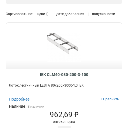
1.5 мм
0
Размер лотка, мм
Сортировать по:
цене
дате добавления
популярности
50х300х3000
0
50х200х3000
0
50х500х3000
0
150х600х6000
2
150х600х3000
2
150х500х6000
2
150х500х3000
2
150х400х6000
2
150х400х3000
2
IEK CLM40-080-200-3-100
150х300х6000
2
Лоток лестничный LESTA 80х200х3000-1,0 IEK
150х300х3000
2
150х200х6000
2
Подробнее
Сравнить
150х200х3000
2
Наличие:
В наличии
100х600х6000
2
962,69 ₽
100х500х6000
2
100х400х6000
2
оптовая цена
100х300х6000
2