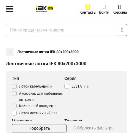
Контакты
Войти
Корзина
Лестничные лотки IEK 80х200х3000
Лестничные лотки IEK 80х200х3000
Тип
Серия
Лоток кабельный
LESTA
0
118
Аксессуар для кабельных
лотков
0
Кабельный колодец
0
Лоток лестничный
118
Материал
Толщина
Сбросить фильтры
Подобрать
HDZ
1.2 мм
56
0