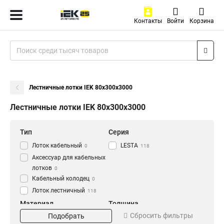
Контакты
Войти
Корзина
Лестничные лотки IEK 80х300х3000
Лестничные лотки IEK 80х300х3000
Тип
Серия
Лоток кабельный
LESTA
0
118
Аксессуар для кабельных
лотков
0
Кабельный колодец
0
Лоток лестничный
118
Материал
Толщина
Сбросить фильтры
Подобрать
HDZ
1.2 мм
56
0