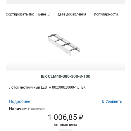
1.5 мм
0
Размер лотка, мм
Сортировать по:
цене
дате добавления
популярности
50х300х3000
0
50х200х3000
0
50х500х3000
0
150х600х6000
2
150х600х3000
2
150х500х6000
2
150х500х3000
2
150х400х6000
2
150х400х3000
2
IEK CLM40-080-300-3-100
150х300х6000
2
Лоток лестничный LESTA 80х300х3000-1,0 IEK
150х300х3000
2
150х200х6000
2
Подробнее
Сравнить
150х200х3000
2
Наличие:
В наличии
100х600х6000
2
1 006,85 ₽
100х500х6000
2
100х400х6000
2
оптовая цена
100х300х6000
2