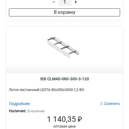
–
+
100х200х6000
2
В корзину
80х600х6000
2
80х500х6000
2
80х400х6000
3
80х300х6000
2
80х200х6000
2
55х600х6000
2
55х500х6000
2
55х400х6000
2
55х300х6000
2
55х200х6000
2
IEK CLM40-080-300-3-120
100х600х3000
4
100х500х3000
4
Лоток лестничный LESTA 80х300х3000-1,2 IEK
100х400х3000
4
100х300х3000
Подробнее
4
Сравнить
100х200х3000
4
Наличие:
В наличии
80х600х3000
1 140,35 ₽
4
80х200х3000
5
оптовая цена