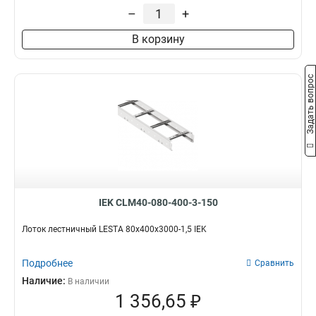
55х600х3000
5
–
+
55х500х3000
4
В корзину
55х400х3000
5
55х300х3000
5
55х200х3000
5
Задать вопрос
80х300х3000
5
80х400х3000
5
80х500х3000
4
IEK CLM40-080-400-3-150
Лоток лестничный LESTA 80х400х3000-1,5 IEK
Подробнее
Сравнить
Наличие:
В наличии
1 356,65 ₽