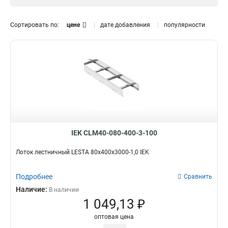
1.5 мм
0
Размер лотка, мм
Сортировать по:
цене
дате добавления
популярности
50х300х3000
0
50х200х3000
0
50х500х3000
0
150х600х6000
2
150х600х3000
2
150х500х6000
2
150х500х3000
2
150х400х6000
2
150х400х3000
2
IEK CLM40-080-400-3-100
150х300х6000
2
Лоток лестничный LESTA 80х400х3000-1,0 IEK
150х300х3000
2
150х200х6000
2
Подробнее
Сравнить
150х200х3000
2
Наличие:
В наличии
100х600х6000
2
1 049,13 ₽
100х500х6000
2
100х400х6000
2
оптовая цена
100х300х6000
2