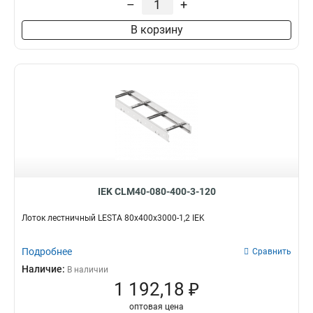
–
+
100х200х6000
2
В корзину
80х600х6000
2
80х500х6000
2
80х400х6000
3
80х300х6000
2
80х200х6000
2
55х600х6000
2
55х500х6000
2
55х400х6000
2
55х300х6000
2
55х200х6000
2
IEK CLM40-080-400-3-120
100х600х3000
4
100х500х3000
4
Лоток лестничный LESTA 80х400х3000-1,2 IEK
100х400х3000
4
100х300х3000
Подробнее
4
Сравнить
100х200х3000
4
Наличие:
В наличии
80х600х3000
1 192,18 ₽
4
80х200х3000
5
оптовая цена