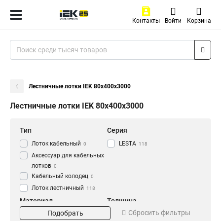
Контакты
Войти
Корзина
Лестничные лотки IEK 80х400х3000
Лестничные лотки IEK 80х400х3000
Тип
Серия
Лоток кабельный
LESTA
0
118
Аксессуар для кабельных
лотков
0
Кабельный колодец
0
Лоток лестничный
118
Материал
Толщина
Сбросить фильтры
Подобрать
HDZ
1.2 мм
56
0