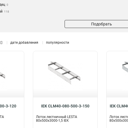
дец
0
ый
118
Подобрать
дате добавления
популярности
00-3-120
IEK CLM40-080-500-3-150
IEK CLM4
STA
Лоток лестничный LESTA
Лоток лест
80х500х3000-1,5 IEK
80х500х300