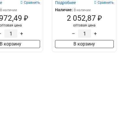
80х300х6000
е
Подробнее
2
Сравнить
Сравнить
80х200х6000
2
Наличие:
В наличии
В наличии
55х600х6000
 972,49 ₽
2 052,87 ₽
2
55х500х6000
2
оптовая цена
оптовая цена
55х400х6000
2
–
+
–
+
55х300х6000
2
В корзину
55х200х6000
В корзину
2
100х600х3000
4
100х500х3000
4
100х400х3000
4
100х300х3000
4
100х200х3000
4
80х600х3000
4
80х200х3000
5
55х600х3000
5
55х500х3000
4
55х400х3000
5
55х300х3000
5
55х200х3000
5