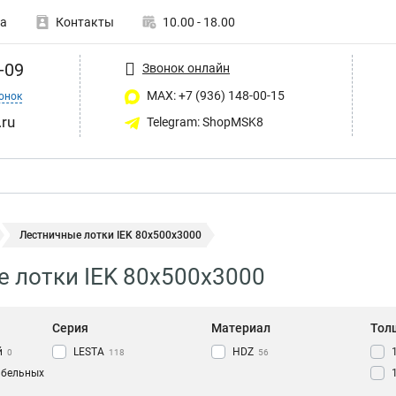
а
Контакты
10.00 - 18.00
-09
Звонок онлайн
MAX: +7 (936) 148-00-15
онок
ru
Telegram: ShopMSK8
Лестничные лотки IEK 80х500х3000
 лотки IEK 80х500х3000
Серия
Материал
Тол
й
LESTA
HDZ
0
118
56
абельных