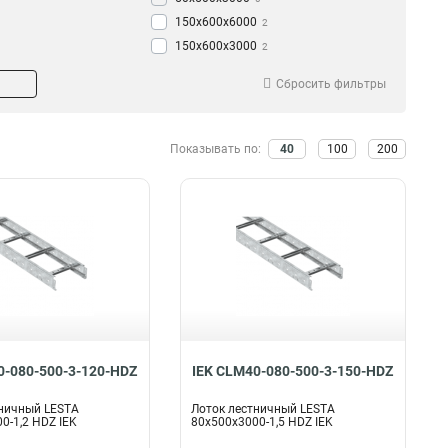
150х600х6000
2
150х600х3000
2
150х500х6000
2
Сбросить фильтры
150х500х3000
2
150х400х6000
2
150х400х3000
2
Показывать по:
40
100
200
150х300х6000
2
150х300х3000
2
150х200х6000
2
150х200х3000
2
100х600х6000
2
100х500х6000
2
100х400х6000
2
100х300х6000
2
100х200х6000
2
0-080-500-3-120-HDZ
IEK CLM40-080-500-3-150-HDZ
80х600х6000
2
80х500х6000
2
ничный LESTA
Лоток лестничный LESTA
0-1,2 HDZ IEK
80х500х3000-1,5 HDZ IEK
80х400х6000
3