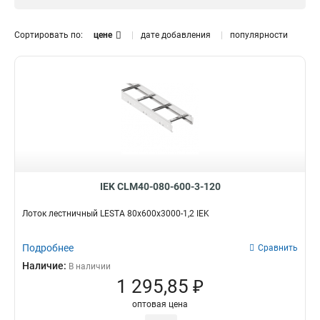
1.5 мм
0
Размер лотка, мм
Сортировать по:
цене
дате добавления
популярности
50х300х3000
0
50х200х3000
0
50х500х3000
0
150х600х6000
2
150х600х3000
2
150х500х6000
2
150х500х3000
2
150х400х6000
2
150х400х3000
2
IEK CLM40-080-600-3-120
150х300х6000
2
Лоток лестничный LESTA 80х600х3000-1,2 IEK
150х300х3000
2
150х200х6000
2
Подробнее
Сравнить
150х200х3000
2
Наличие:
В наличии
100х600х6000
2
1 295,85 ₽
100х500х6000
2
100х400х6000
2
оптовая цена
100х300х6000
2