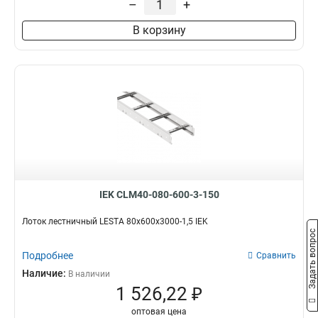
–
+
100х200х6000
2
В корзину
80х600х6000
2
80х500х6000
2
80х400х6000
3
80х300х6000
2
80х200х6000
2
55х600х6000
2
55х500х6000
2
55х400х6000
2
55х300х6000
2
55х200х6000
2
IEK CLM40-080-600-3-150
100х600х3000
4
100х500х3000
4
Лоток лестничный LESTA 80х600х3000-1,5 IEK
Задать вопрос
100х400х3000
4
100х300х3000
Подробнее
4
Сравнить
100х200х3000
4
Наличие:
В наличии
80х600х3000
1 526,22 ₽
4
80х200х3000
5
оптовая цена