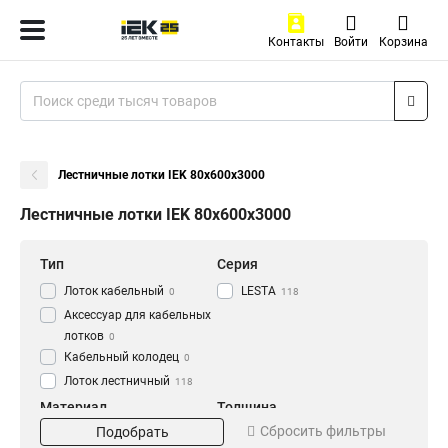
Контакты
Войти
Корзина
Лестничные лотки IEK 80х600х3000
Лестничные лотки IEK 80х600х3000
Тип
Серия
Лоток кабельный
LESTA
0
118
Аксессуар для кабельных
лотков
0
Кабельный колодец
0
Лоток лестничный
118
Материал
Толщина
Сбросить фильтры
Подобрать
HDZ
1.2 мм
56
0